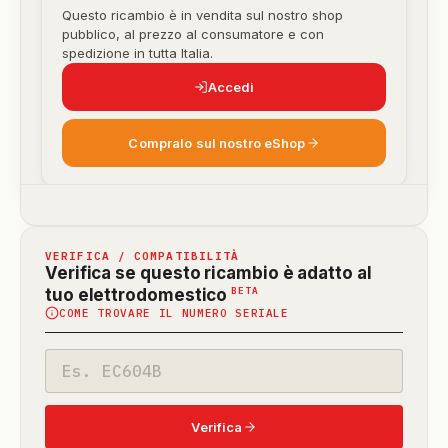
Questo ricambio è in vendita sul nostro shop
pubblico, al prezzo al consumatore e con
spedizione in tutta Italia.
Accedi
Compralo sul nostro eShop
VERIFICA / COMPATIBILITÀ
Verifica se questo ricambio è adatto al
(funzione
BETA
tuo elettrodomestico
COME TROVARE IL NUMERO SERIALE
in
beta)
Codice
modello
Verifica