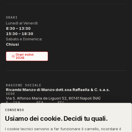
ORARI
Lunedì al Venerdì:
8:30 – 13:30
15:30 – 18:30
Sabato e Domenica:
Chiusi
Orari estivi
2026
RAGIONE SOCIALE
Ricambi Manzo di Manzo dott.ssa Raffaella & C. s.a.s.
SEDE
Via S. Alfonso Maria de Liguori 52, 80141 Napoli (NA)
P. IVA
REA
PEC
IT04790290631
NA-395472
manzo@pec.manzoricambi.it
CONSENSO
CODICE SDI
T04ZHR3
Usiamo dei cookie. Decidi tu quali.
I cookie tecnici servono a far funzionare il carrello, ricordare il