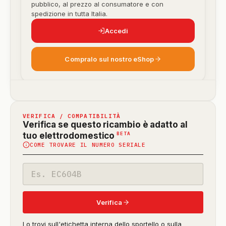
pubblico, al prezzo al consumatore e con
spedizione in tutta Italia.
Accedi
Compralo sul nostro eShop
VERIFICA / COMPATIBILITÀ
Verifica se questo ricambio è adatto al
(funzione
BETA
tuo elettrodomestico
COME TROVARE IL NUMERO SERIALE
in
beta)
Codice
modello
Verifica
Lo trovi sull'etichetta interna dello sportello o sulla