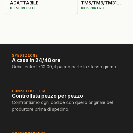
ADATTABILE
TM5/TM6/TM31
DISPONIBILE
DISPONIBILE
ADATTABILE
DISPONIBILE
DISPONIBILE
SPEDIZIONE
A casa in 24/48 ore
Ordini entro le 10:00, il pacco parte lo stesso giorno.
COMPATIBILITÀ
Controllata pezzo per pezzo
Confrontiamo ogni codice con quello originale del
produttore prima di spedirlo.