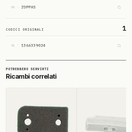
ZOPPAS
05
1
CODICI ORIGINALI
1366339024
01
Ricambi correlati