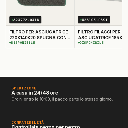
823772.03IW
823105.03SI
FILTRO PER ASCIUGATRICE
FILTRO FILACCI PER
220X140X20 SPUGNA CON
ASCIUGATRICE 185X33
DISPONIBILE
DISPONIBILE
FORI
DISPONIBILE
DISPONIBILE
SPEDIZIONE
A casa in 24/48 ore
Ordini entro le 10:00, il pacco parte lo stesso giorno.
COMPATIBILITÀ
Controllata pezzo per pezzo