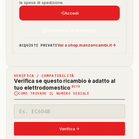
le spese di spedizione.
Accedi
Contattaci su WhatsApp
Vai a shop.manzoricambi.it
ACQUISTI PRIVATI
VERIFICA / COMPATIBILITÀ
Verifica se questo ricambio è adatto al
(funzione
BETA
tuo elettrodomestico
COME TROVARE IL NUMERO SERIALE
in
beta)
Codice
modello
Verifica