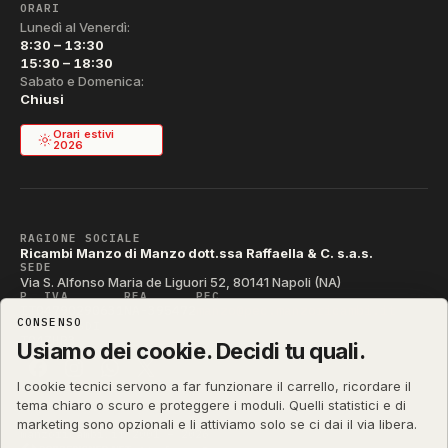
ORARI
Lunedì al Venerdì:
8:30 – 13:30
15:30 – 18:30
Sabato e Domenica:
Chiusi
Orari estivi
2026
RAGIONE SOCIALE
Ricambi Manzo di Manzo dott.ssa Raffaella & C. s.a.s.
SEDE
Via S. Alfonso Maria de Liguori 52, 80141 Napoli (NA)
P. IVA
REA
PEC
IT04790290631
NA-395472
manzo@pec.manzoricambi.it
CONSENSO
CODICE SDI
T04ZHR3
Usiamo dei cookie. Decidi tu quali.
I cookie tecnici servono a far funzionare il carrello, ricordare il
tema chiaro o scuro e proteggere i moduli. Quelli statistici e di
marketing sono opzionali e li attiviamo solo se ci dai il via libera.
manzoricambi.it
©
2001 – 2026