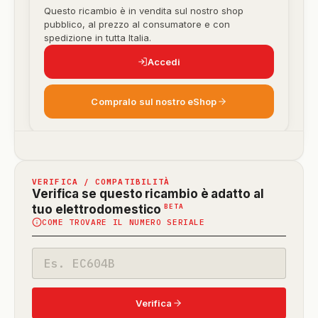
Questo ricambio è in vendita sul nostro shop
pubblico, al prezzo al consumatore e con
spedizione in tutta Italia.
Accedi
Compralo sul nostro eShop
VERIFICA / COMPATIBILITÀ
Verifica se questo ricambio è adatto al
(funzione
BETA
tuo elettrodomestico
COME TROVARE IL NUMERO SERIALE
in
beta)
Codice
modello
Verifica