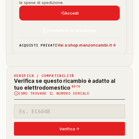
le spese di spedizione.
Accedi
Contattaci su WhatsApp
Vai a shop.manzoricambi.it
ACQUISTI PRIVATI
VERIFICA / COMPATIBILITÀ
Verifica se questo ricambio è adatto al
(funzione
BETA
tuo elettrodomestico
COME TROVARE IL NUMERO SERIALE
in
beta)
Codice
modello
Verifica