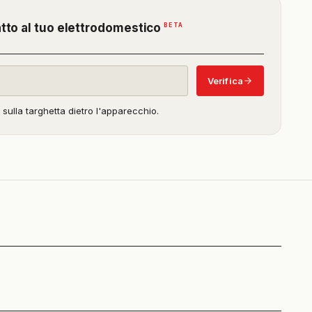
(funzione
BETA
atto al tuo elettrodomestico
in
beta)
Verifica
o sulla targhetta dietro l'apparecchio.