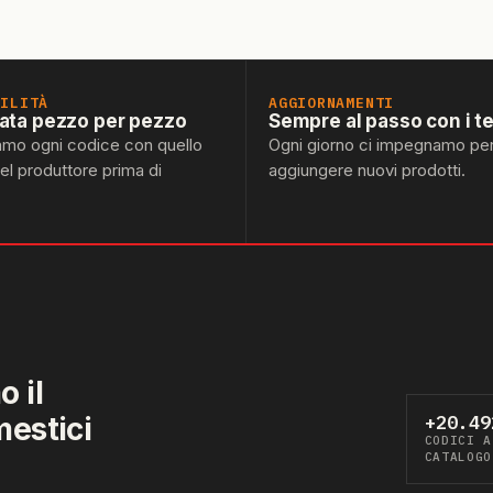
BILITÀ
AGGIORNAMENTI
lata pezzo per pezzo
Sempre al passo con i t
amo ogni codice con quello
Ogni giorno ci impegnamo pe
del produttore prima di
aggiungere nuovi prodotti.
 il
mestici
+20.49
CODICI A
CATALOGO