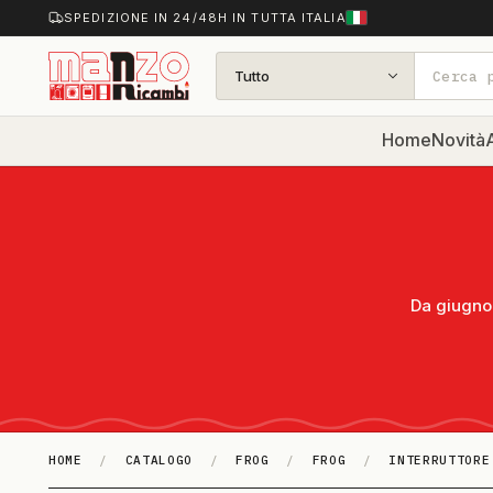
SPEDIZIONE IN 24/48H IN TUTTA ITALIA
Tutto
Home
Novità
A
Da giugno 
HOME
/
CATALOGO
/
FROG
/
FROG
/
INTERRUTTORE