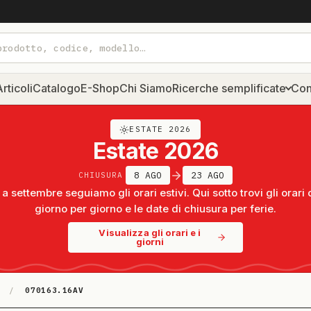
rticoli
Catalogo
E-Shop
Chi Siamo
Ricerche semplificate
Con
ESTATE 2026
Estate 2026
8 AGO
23 AGO
CHIUSURA
a settembre seguiamo gli orari estivi. Qui sotto trovi gli orari 
giorno per giorno e le date di chiusura per ferie.
Visualizza gli orari e i
giorni
/
070163.16AV