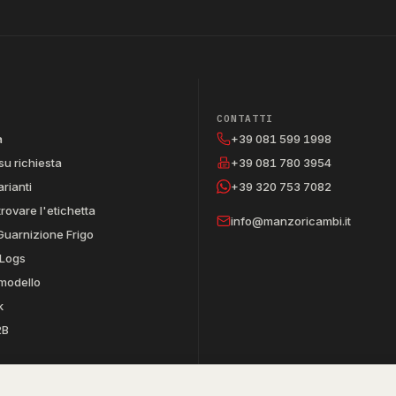
CONTATTI
a
+39 081 599 1998
su richiesta
+39 081 780 3954
arianti
+39 320 753 7082
trovare l'etichetta
info@manzoricambi.it
Guarnizione Frigo
Logs
 modello
k
2B