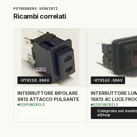
Ricambi correlati
070118.00AV
070163.00AV
INTERRUTTORE BIPOLARE
INTERRUTTORE LU
9X13 ATTACCO PULSANTE
19X13 4C LUCE.FRO
DISPONIBILE
DISPONIBILE
Contattaci su
Compralo sul nostr
WhatsApp
eShop