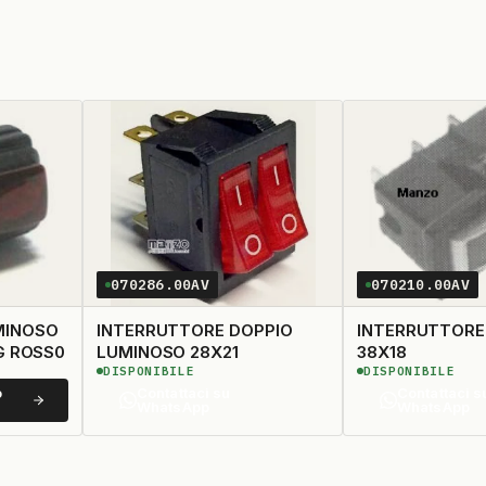
070286.00AV
070210.00AV
MINOSO
INTERRUTTORE DOPPIO
INTERRUTTORE
G ROSS0
LUMINOSO 28X21
38X18
DISPONIBILE
DISPONIBILE
o
Contattaci su
Contattaci s
WhatsApp
WhatsApp