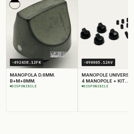
492438.12FK
490005.12AV
MANOPOLA D.6MM.
MANOPOLE UNIVERSALI
B+M+8MM.
4 MANOPOLE + KIT
DISPONIBILE
DISPONIBILE
ADATTATORI ASSE RA
DISPONIBILE
DISPONIBILE
ASSE ALTO � 6 E 8MM
NERE