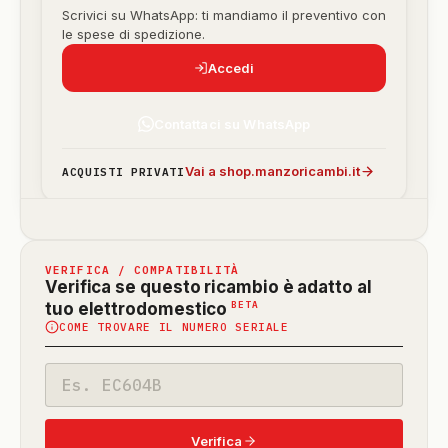
Scrivici su WhatsApp: ti mandiamo il preventivo con
le spese di spedizione.
Accedi
Contattaci su WhatsApp
Vai a shop.manzoricambi.it
ACQUISTI PRIVATI
VERIFICA / COMPATIBILITÀ
Verifica se questo ricambio è adatto al
(funzione
BETA
tuo elettrodomestico
COME TROVARE IL NUMERO SERIALE
in
beta)
Codice
modello
Verifica