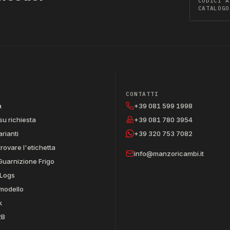
CODICI A
CATALOGO
CONTATTI
a
+39 081 599 1998
su richiesta
+39 081 780 3954
arianti
+39 320 753 7082
trovare l'etichetta
info@manzoricambi.it
Guarnizione Frigo
Logs
 modello
k
2B