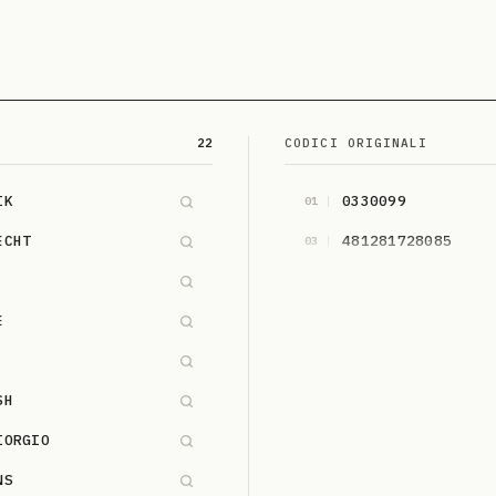
22
CODICI ORIGINALI
IK
0330099
01
ECHT
481281728085
03
E
SH
IORGIO
NS