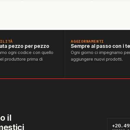
BILITÀ
AGGIORNAMENTI
lata pezzo per pezzo
Sempre al passo con i t
amo ogni codice con quello
Ogni giorno ci impegnamo pe
del produttore prima di
aggiungere nuovi prodotti.
 il
mestici
+20.49