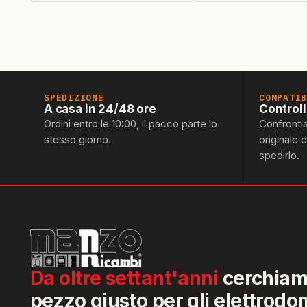
SPEDIZIONE
COMPATI
A casa in 24/48 ore
Control
Ordini entro le 10:00, il pacco parte lo
Confronti
stesso giorno.
originale 
spedirlo.
Da oltre settant'anni
cerchiamo
pezzo giusto per gli elettrodo