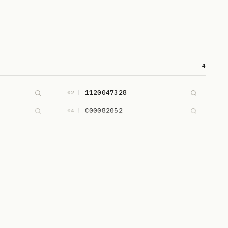
4
1120047328
02
C00082052
04