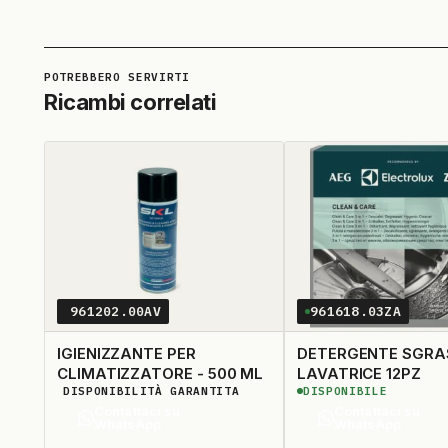
SMEG
UNIVE
17
18
WHIRLPOOL
WPRO
19
20
ZANUSSI
ZOPPA
21
22
Ricambi correlati
961202.00AV
961618.03ZA
IGIENIZZANTE PER
DETERGENTE SGR
CLIMATIZZATORE - 500 ML
LAVATRICE 12PZ
DISPONIBILITÀ GARANTITA
DISPONIBILE
Contattaci su
Contattaci su
WhatsApp
WhatsApp