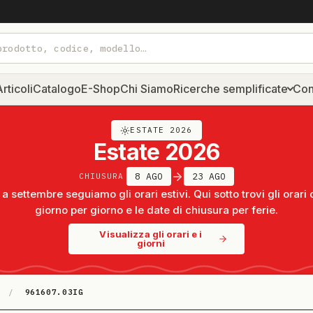
rticoli
Catalogo
E-Shop
Chi Siamo
Ricerche semplificate
Con
ESTATE 2026
Estate 2026
8 AGO
23 AGO
CHIUSURA
a settembre seguiamo gli orari estivi. Qui sotto trovi gli orari 
giorno per giorno e le date di chiusura per ferie.
Visualizza gli orari e i
giorni
/
961607.03IG