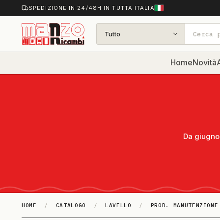
SPEDIZIONE IN 24/48H IN TUTTA ITALIA
Tutto
Home
Novità
A
Da giugno 
HOME
/
CATALOGO
/
LAVELLO
/
PROD. MANUTENZIONE