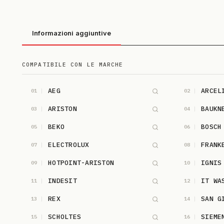
Informazioni aggiuntive
COMPATIBILE CON LE MARCHE
AEG
ARCEL
01
02
ARISTON
BAUKN
03
04
BEKO
BOSCH
05
06
ELECTROLUX
FRANK
07
08
HOTPOINT-ARISTON
IGNIS
09
10
INDESIT
IT WA
11
12
REX
SAN G
13
14
SCHOLTES
SIEME
15
16