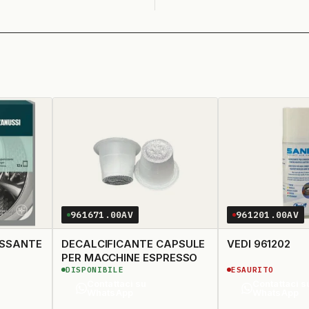
RSALE
S
961671.00AV
961201.00AV
ASSANTE
DECALCIFICANTE CAPSULE
VEDI 961202
PER MACCHINE ESPRESSO
DISPONIBILE
ESAURITO
Contattaci su
Contattaci s
WhatsApp
WhatsApp