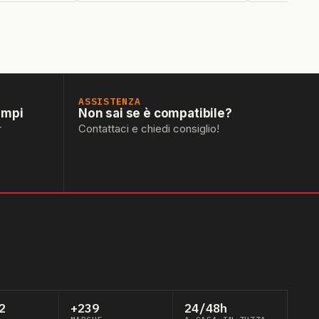
ASSISTENZA
empi
Non sai se è compatibile?
r
Contattaci e chiedi consiglio!
2
+239
24/48h