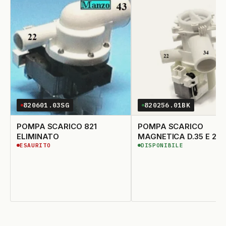
820601.03SG
820256.01BK
POMPA SCARICO 821
POMPA SCARICO
ELIMINATO
MAGNETICA D.35 E 22 
ESAURITO
DISPONIBILE
TUBO DA 35 INCLINAT
ESAURITO
DISPONIBILE