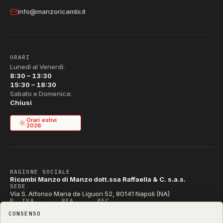
info@manzoricambi.it
ORARI
Lunedì al Venerdì:
8:30 – 13:30
15:30 – 18:30
Sabato e Domenica:
Chiusi
Orari estivi
2026
RAGIONE SOCIALE
Ricambi Manzo di Manzo dott.ssa Raffaella & C. s.a.s.
SEDE
Via S. Alfonso Maria de Liguori 52, 80141 Napoli (NA)
P. IVA
REA
PEC
IT04790290631
NA-395472
manzo@pec.manzoricambi.it
CONSENSO
CODICE SDI
T04ZHR3