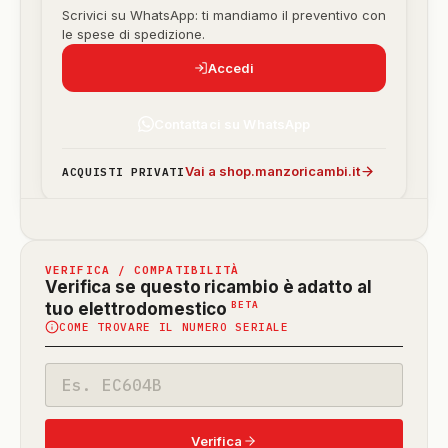
Scrivici su WhatsApp: ti mandiamo il preventivo con
le spese di spedizione.
Accedi
Contattaci su WhatsApp
Vai a shop.manzoricambi.it
ACQUISTI PRIVATI
VERIFICA / COMPATIBILITÀ
Verifica se questo ricambio è adatto al
(funzione
BETA
tuo elettrodomestico
COME TROVARE IL NUMERO SERIALE
in
beta)
Codice
modello
Verifica