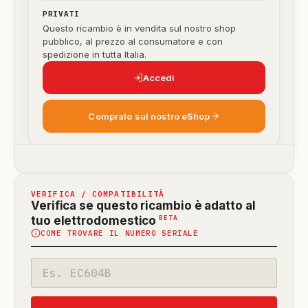
PRIVATI
Questo ricambio è in vendita sul nostro shop
pubblico, al prezzo al consumatore e con
spedizione in tutta Italia.
Accedi
Compralo sul nostro eShop
VERIFICA / COMPATIBILITÀ
Verifica se questo ricambio è adatto al
(funzione
BETA
tuo elettrodomestico
COME TROVARE IL NUMERO SERIALE
in
beta)
Codice
modello