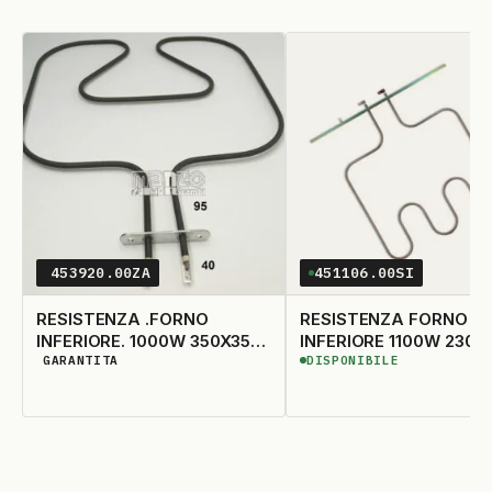
453920.00ZA
451106.00SI
RESISTENZA .FORNO
RESISTENZA FORNO
INFERIORE. 1000W 350X350
INFERIORE 1100W 230W
GARANTITA
DISPONIBILE
GAMBO CORTO
DISPONIBILITÀ GARANTITA
DISPONIBILE