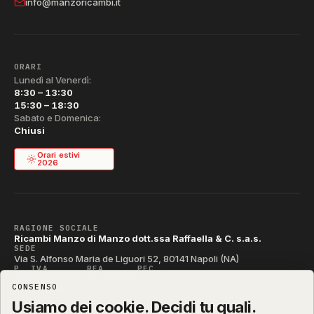
info@manzoricambi.it
ORARI
Lunedì al Venerdì:
8:30 – 13:30
15:30 – 18:30
Sabato e Domenica:
Chiusi
Orari estivi
2026
RAGIONE SOCIALE
Ricambi Manzo di Manzo dott.ssa Raffaella & C. s.a.s.
SEDE
Via S. Alfonso Maria de Liguori 52, 80141 Napoli (NA)
P. IVA
REA
PEC
IT04790290631
NA-395472
manzo@pec.manzoricambi.it
CONSENSO
CODICE SDI
T04ZHR3
Usiamo dei cookie. Decidi tu quali.