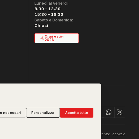
Lunedì al Venerdì:
8:30 – 13:30
15:30 – 18:30
Sabato e Domenica:
Chiusi
Orari estivi
2026
lo necessari
Personalizza
Accetta tutto
vacy & Cookie
Termini
Diritto di Recesso
Preferenze cookie
·
·
·