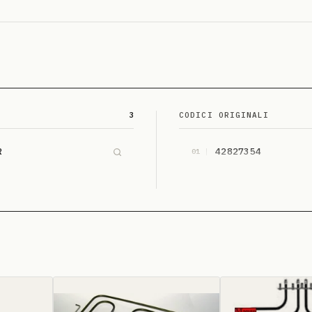
3
CODICI ORIGINALI
R
42827354
01