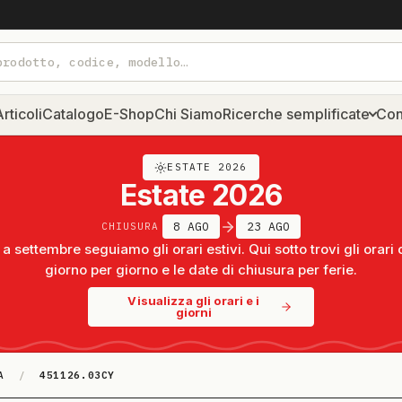
rticoli
Catalogo
E-Shop
Chi Siamo
Ricerche semplificate
Con
ESTATE 2026
Estate 2026
8 AGO
23 AGO
CHIUSURA
a settembre seguiamo gli orari estivi. Qui sotto trovi gli orari 
giorno per giorno e le date di chiusura per ferie.
Visualizza gli orari e i
giorni
A
/
451126.03CY