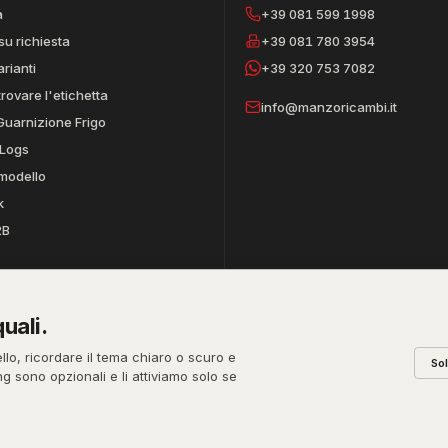
a
+39 081 599 1998
su richiesta
+39 081 780 3954
arianti
+39 320 753 7082
trovare l'etichetta
info@manzoricambi.it
Guarnizione Frigo
Logs
 modello
k
2B
uali.
REA
PEC
CODICE SDI
ello, ricordare il tema chiaro o scuro e
So
631
NA-395472
manzo@pec.manzoricambi.it
T04ZHR3
ing sono opzionali e li attiviamo solo se
Stefano Russo
Pri
&