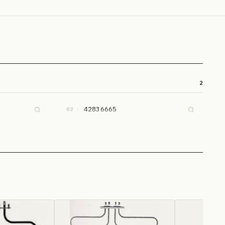
2
42836665
02