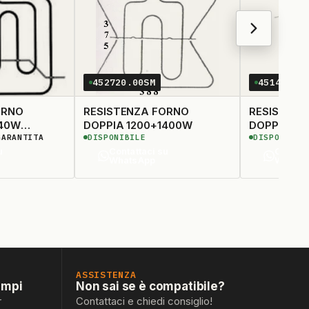
452720.00SM
451464.0
ORNO
RESISTENZA FORNO
RESISTENZ
740W
DOPPIA 1200+1400W
DOPPIA 90
GARANTITA
DISPONIBILE
DISPONIBIL
380
u
Contattaci su
Contatt
WhatsApp
Whats
ASSISTENZA
empi
Non sai se è compatibile?
r
Contattaci e chiedi consiglio!