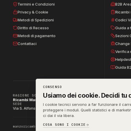
Termini e Condizioni
B2B Are
Privacy & Cookie
Ricambi 
Metodi di Spedizioni
Codici V
Diritto di Recesso
Guida a 
Metodi di pagamento
Sezioni 
Contattaci
Change 
Verifica
Helpdes
Guida B
CONSENSO
Usiamo dei cookie. Decidi tu q
RAGIONE SOCIALE
Ricambi Manzo di Manzo dott.ssa Raffaella & C. s.a.s.
SEDE
P. IVA
I cookie tecnici servono a far funzionare il carr
IT04790290
Via S. Alfonso Maria de Liguori 52, 80141 Napoli (NA)
proteggere i moduli. Quelli statistici e di market
ci dai il via libera.
COSA SONO I COOKIE
manzoricambi.it
©
2001 – 2026