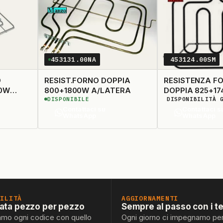
453131.00NA
453124.00SM
O
RESIST.FORNO DOPPIA
RESISTENZA F
00W
800+1800W A/LATERA
DOPPIA 825+1
DISPONIBILE
DISPONIBILITÀ 
370X38.2
Contattaci su
Contattaci s
WhatsApp
WhatsApp
BILITÀ
AGGIORNAMENTI
lata pezzo per pezzo
Sempre al passo con i t
amo ogni codice con quello
Ogni giorno ci impegnamo pe