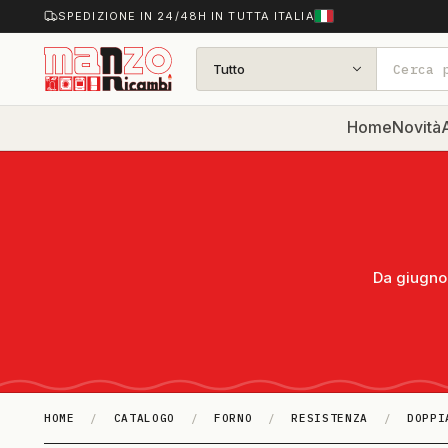
SPEDIZIONE IN 24/48H IN TUTTA ITALIA
Tutto
Home
Novità
A
Da giugno 
HOME
/
CATALOGO
/
FORNO
/
RESISTENZA
/
DOPPI