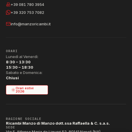
+39 081 780 3954
+39 320 753 7082
info@manzoricambi.it
ORARI
Lunedì al Venerdì:
8:30 – 13:30
15:30 – 18:30
Sabato e Domenica:
Chiusi
Orari estivi
2026
RAGIONE SOCIALE
Ricambi Manzo di Manzo dott.ssa Raffaella & C. s.a.s.
SEDE
Via S. Alfonso Maria de Liguori 52, 80141 Napoli (NA)