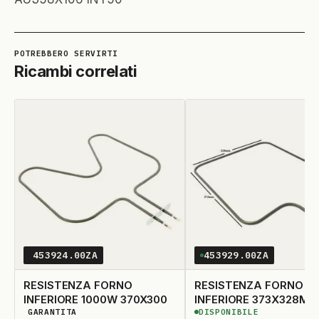
Ricambi correlati
453924.00ZA
453929.00ZA
RESISTENZA FORNO
RESISTENZA FORNO
INFERIORE 1000W 370X300
INFERIORE 373X328MM
GARANTITA
DISPONIBILE
STAFFA 7X1,5 - 1000W
DISPONIBILITÀ GARANTITA
DISPONIBILE