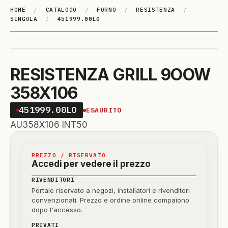
HOME
/
CATALOGO
/
FORNO
/
RESISTENZA
/
SINGOLA
/
451999.00LO
RESISTENZA GRILL 9OOW
358X106
451999.00LO
ESAURITO
AU358X106 INT50
PREZZO / RISERVATO
Accedi per vedere il prezzo
RIVENDITORI
Portale riservato a negozi, installatori e rivenditori
convenzionati. Prezzo e ordine online compaiono
dopo l'accesso.
PRIVATI