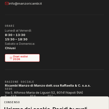
info@manzoricambi.it
ORARI
Lunedì al Venerdì:
8:30 – 13:30
15:30 – 18:30
Sabato e Domenica:
Chiusi
Orari estivi
2026
RAGIONE SOCIALE
Ricambi Manzo di Manzo dott.ssa Raffaella & C. s.a.s.
SEDE
Via S. Alfonso Maria de Liguori 52, 80141 Napoli (NA)
P. IVA
REA
PEC
IT04790290631
NA-395472
manzo@pec.manzoricambi.it
CONSENSO
CODICE SDI
T04ZHR3