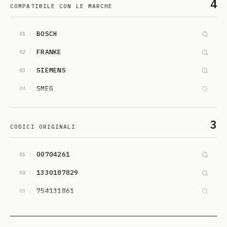
4
COMPATIBILE CON LE MARCHE
BOSCH
01
FRANKE
02
SIEMENS
03
SMEG
04
3
CODICI ORIGINALI
00704261
01
1330187829
02
754131861
03