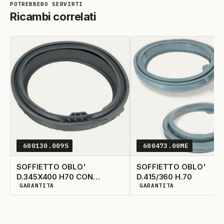
Ricambi correlati
600130.009S
600473.00ME
SOFFIETTO OBLO'
SOFFIETTO OBLO'
D.345X400 H70 CON
D.415/360 H.70
GARANTITA
GARANTITA
TUBETTO CHIUSO
DISPONIBILITÀ GARANTITA
DISPONIBILITÀ GARANTIT