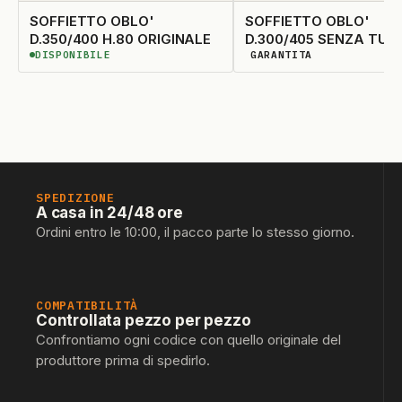
SOFFIETTO OBLO'
SOFFIETTO OBLO'
D.350/400 H.80 ORIGINALE
D.300/405 SENZA 
DISPONIBILE
GARANTITA
DISPONIBILE
DISPONIBILITÀ GARANTIT
SPEDIZIONE
A casa in 24/48 ore
Ordini entro le 10:00, il pacco parte lo stesso giorno.
COMPATIBILITÀ
Controllata pezzo per pezzo
Confrontiamo ogni codice con quello originale del
produttore prima di spedirlo.