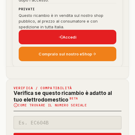
dopo l'accesso.
PRIVATI
Questo ricambio è in vendita sul nostro shop
pubblico, al prezzo al consumatore e con
spedizione in tutta Italia.
Accedi
Compralo sul nostro eShop
VERIFICA / COMPATIBILITÀ
Verifica se questo ricambio è adatto al
(funzione
BETA
tuo elettrodomestico
COME TROVARE IL NUMERO SERIALE
in
beta)
Codice
modello