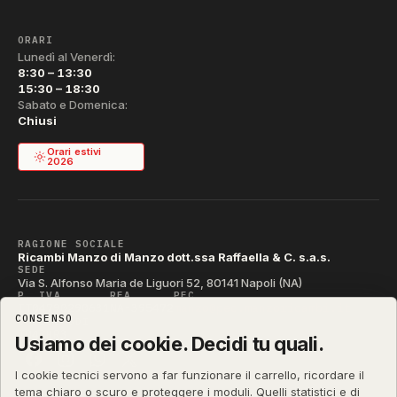
ORARI
Lunedì al Venerdì:
8:30 – 13:30
15:30 – 18:30
Sabato e Domenica:
Chiusi
Orari estivi
2026
RAGIONE SOCIALE
Ricambi Manzo di Manzo dott.ssa Raffaella & C. s.a.s.
SEDE
Via S. Alfonso Maria de Liguori 52, 80141 Napoli (NA)
P. IVA
REA
PEC
IT04790290631
NA-395472
manzo@pec.manzoricambi.it
CONSENSO
CODICE SDI
T04ZHR3
Usiamo dei cookie. Decidi tu quali.
I cookie tecnici servono a far funzionare il carrello, ricordare il
tema chiaro o scuro e proteggere i moduli. Quelli statistici e di