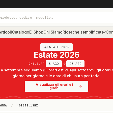
rticoli
Catalogo
E-Shop
Chi Siamo
Ricerche semplificate
Con
ESTATE 2026
Estate 2026
8 AGO
23 AGO
CHIUSURA
a settembre seguiamo gli orari estivi. Qui sotto trovi gli orari 
giorno per giorno e le date di chiusura per ferie.
Visualizza gli orari e i
giorni
AMMA
/
409652.13RX