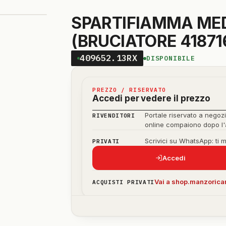
SPARTIFIAMMA MED
(BRUCIATORE 418716
409652.13RX
DISPONIBILE
PREZZO / RISERVATO
Accedi per vedere il prezzo
Portale riservato a negozi
RIVENDITORI
online compaiono dopo l
Scrivici su WhatsApp: ti 
PRIVATI
Accedi
Vai a shop.manzoricam
ACQUISTI PRIVATI