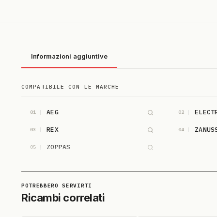
Informazioni aggiuntive
COMPATIBILE CON LE MARCHE
AEG
ELECT
01
02
REX
ZANUS
03
04
ZOPPAS
05
Ricambi correlati