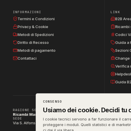
INFORMAZIONI
LINK
Termini e Condizioni
B2B Are
Privacy & Cookie
Ricambi 
Metodi di Spedizioni
Codici V
Diritto di Recesso
Guida a 
Metodi di pagamento
Sezioni 
Contattaci
Change 
Verifica
Helpdes
Guida B
CONSENSO
Usiamo dei cookie. Decidi tu q
RAGIONE SOCIALE
Ricambi Manzo di Manzo dott.ssa Raffaella & C. s.a.s.
SEDE
P. IVA
I cookie tecnici servono a far funzionare il carr
IT04790290
Via S. Alfonso Maria de Liguori 52, 80141 Napoli (NA)
proteggere i moduli. Quelli statistici e di market
ci dai il via libera.