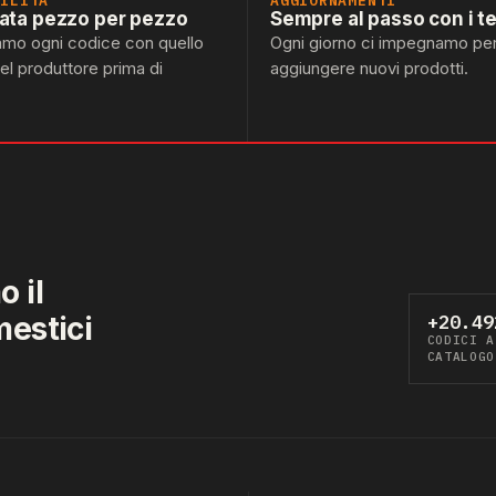
BILITÀ
AGGIORNAMENTI
lata pezzo per pezzo
Sempre al passo con i t
amo ogni codice con quello
Ogni giorno ci impegnamo pe
del produttore prima di
aggiungere nuovi prodotti.
 il
mestici
+20.49
CODICI A
CATALOGO