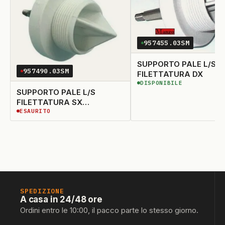
957455.03SM
SUPPORTO PALE L/S
957490.03SM
FILETTATURA DX
DISPONIBILE
DISPONIBILE
SUPPORTO PALE L/S
FILETTATURA SX
ESAURITO
ELIMINAT0
ESAURITO
SPEDIZIONE
A casa in 24/48 ore
Ordini entro le 10:00, il pacco parte lo stesso giorno.