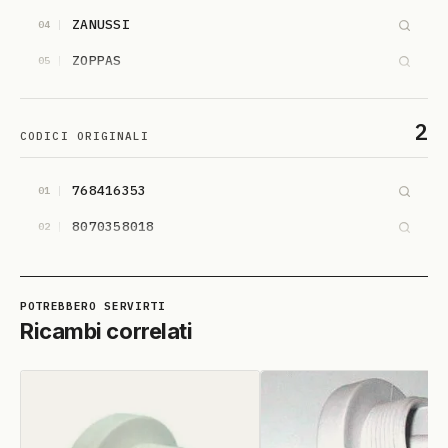
ZANUSSI
04
ZOPPAS
05
2
CODICI ORIGINALI
768416353
01
8070358018
02
Ricambi correlati