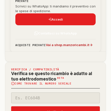
PRIVATI
Scrivici su WhatsApp: ti mandiamo il preventivo con
le spese di spedizione.
Accedi
Contattaci su WhatsApp
Vai a shop.manzoricambi.it
ACQUISTI PRIVATI
VERIFICA / COMPATIBILITÀ
Verifica se questo ricambio è adatto al
(funzione
BETA
tuo elettrodomestico
COME TROVARE IL NUMERO SERIALE
in
beta)
Codice
modello