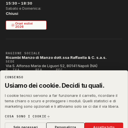
15:30 – 18:30
Sabato e Domenica:
Chiusi
Orari estivi
2026
RAGIONE SOCIALE
Ricambi Manzo di Manzo dott.ssa Raffaella & C. s.a.s.
SEDE
Via S. Alfonso Maria de Liguori 52, 80141 Napoli (NA)
P. IVA
REA
PEC
IT04790290631
NA-395472
manzo@pec.manzoricambi.it
CONSENSO
CODICE SDI
T04ZHR3
Usiamo dei cookie. Decidi tu quali.
I cookie tecnici servono a far funzionare il carrello, ricordare il
tema chiaro o scuro e proteggere i moduli. Quelli statistici e di
marketing sono opzionali e li attiviamo solo se ci dai il via libera.
manzoricambi.it
©
2001 – 2026
Stefano Russo
&
COSA SONO I COOKIE
Privacy & Cookie
Termini
Diritto di Recesso
·
·
·
Preferenze cookie
Solo necessari
Personalizza
Accetta tutto