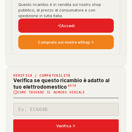
Questo ricambio è in vendita sul nostro shop
pubblico, al prezzo al consumatore e con
spedizione in tutta Italia.
Accedi
Compralo sul nostro eShop
VERIFICA / COMPATIBILITÀ
Verifica se questo ricambio è adatto al
(funzione
BETA
tuo elettrodomestico
COME TROVARE IL NUMERO SERIALE
in
beta)
Codice
modello
Verifica