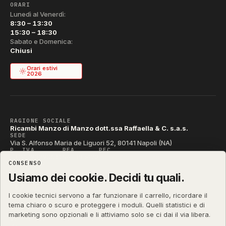
ORARI
Lunedì al Venerdì:
8:30 – 13:30
15:30 – 18:30
Sabato e Domenica:
Chiusi
Orari estivi
2026
RAGIONE SOCIALE
Ricambi Manzo di Manzo dott.ssa Raffaella & C. s.a.s.
SEDE
Via S. Alfonso Maria de Liguori 52, 80141 Napoli (NA)
P. IVA
REA
PEC
IT04790290631
NA-395472
manzo@pec.manzoricambi.it
CONSENSO
CODICE SDI
T04ZHR3
Usiamo dei cookie. Decidi tu quali.
I cookie tecnici servono a far funzionare il carrello, ricordare il
tema chiaro o scuro e proteggere i moduli. Quelli statistici e di
marketing sono opzionali e li attiviamo solo se ci dai il via libera.
manzoricambi.it
©
2001 – 2026