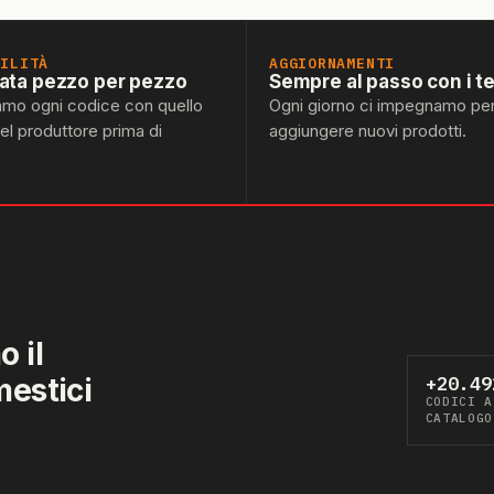
BILITÀ
AGGIORNAMENTI
lata pezzo per pezzo
Sempre al passo con i t
amo ogni codice con quello
Ogni giorno ci impegnamo pe
del produttore prima di
aggiungere nuovi prodotti.
 il
mestici
+20.49
CODICI A
CATALOGO