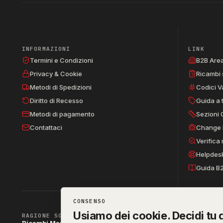
INFORMAZIONI
LINK
Termini e Condizioni
B2B Are
Privacy & Cookie
Ricambi 
Metodi di Spedizioni
Codici V
Diritto di Recesso
Guida a 
Metodi di pagamento
Sezioni 
Contattaci
Change 
Verifica
Helpdes
Guida B
CONSENSO
Usiamo dei cookie. Decidi tu q
RAGIONE SOCIALE
Ricambi Manzo di Manzo dott.ssa Raffaella & C. s.a.s.