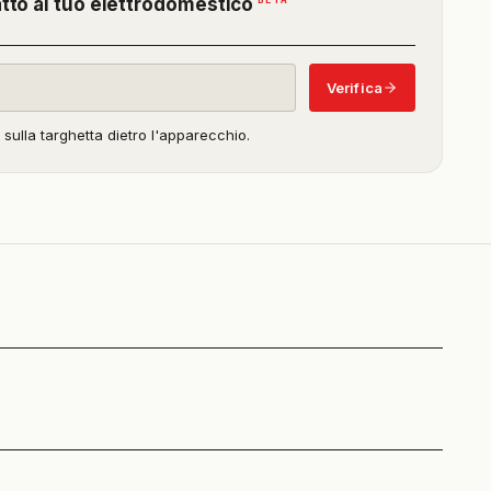
(funzione
atto al tuo elettrodomestico
in
beta)
Verifica
o sulla targhetta dietro l'apparecchio.