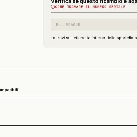
Verifica se questo ricambio è ad
COME TROVARE IL NUMERO SERIALE
Codice
modello
Lo trovi sull'etichetta interna dello sportello 
ompatibili