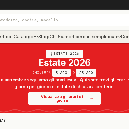
rticoli
Catalogo
E-Shop
Chi Siamo
Ricerche semplificate
Con
ESTATE 2026
Estate 2026
8 AGO
23 AGO
CHIUSURA
a settembre seguiamo gli orari estivi. Qui sotto trovi gli orari 
giorno per giorno e le date di chiusura per ferie.
Visualizza gli orari e i
giorni
2AV