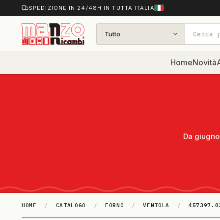
SPEDIZIONE IN 24/48H IN TUTTA ITALIA
Tutto
Home
Novità
A
Da giugno 
HOME
/
CATALOGO
/
FORNO
/
VENTOLA
/
457397.0