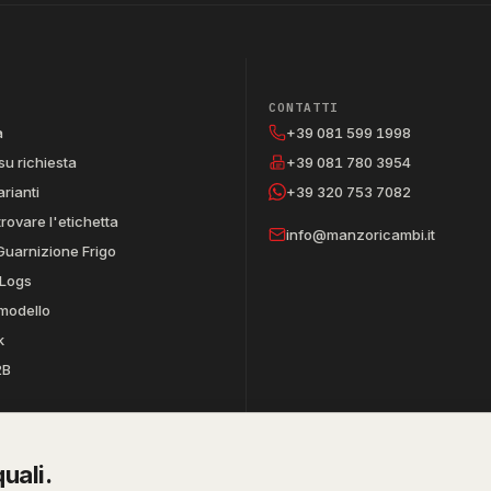
CONTATTI
a
+39 081 599 1998
su richiesta
+39 081 780 3954
arianti
+39 320 753 7082
trovare l'etichetta
info@manzoricambi.it
Guarnizione Frigo
Logs
 modello
k
2B
uali.