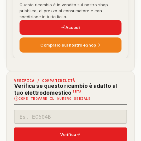
Questo ricambio è in vendita sul nostro shop
pubblico, al prezzo al consumatore e con
spedizione in tutta Italia.
Accedi
Compralo sul nostro eShop
VERIFICA / COMPATIBILITÀ
Verifica se questo ricambio è adatto al
(funzione
BETA
tuo elettrodomestico
COME TROVARE IL NUMERO SERIALE
in
beta)
Codice
modello
Verifica