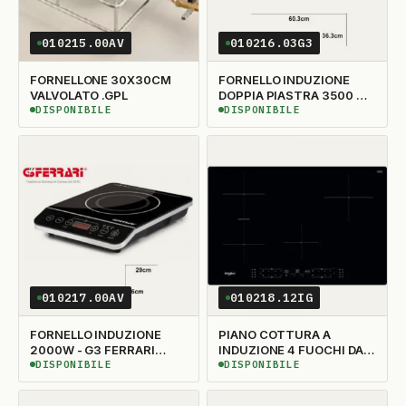
010215.00AV
010216.03G3
FORNELLONE 30X30CM
FORNELLO INDUZIONE
VALVOLATO .GPL
DOPPIA PIASTRA 3500 W -
G3FERRARI - G10047
DISPONIBILE
DISPONIBILE
DISPONIBILE
DISPONIBILE
010217.00AV
010218.12IG
FORNELLO INDUZIONE
PIANO COTTURA A
2000W - G3 FERRARI
INDUZIONE 4 FUOCHI DA
G10061
1750 W X FUOCO
DISPONIBILE
DISPONIBILE
DISPONIBILE
DISPONIBILE
(ASSORBIM 7000W)
WBB4877NE