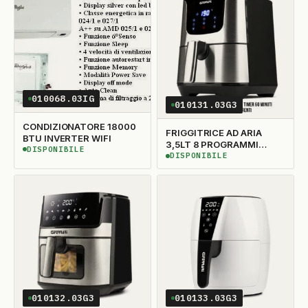
010068.03IG
010131.03G3
CONDIZIONATORE 18000
FRIGGITRICE AD ARIA
BTU INVERTER WIFI
3,5LT 8 PROGRAMMI
DISPONIBILE
DISPONIBILE
1500W
DISPONIBILE
DISPONIBILE
010132.03G3
010133.03G3