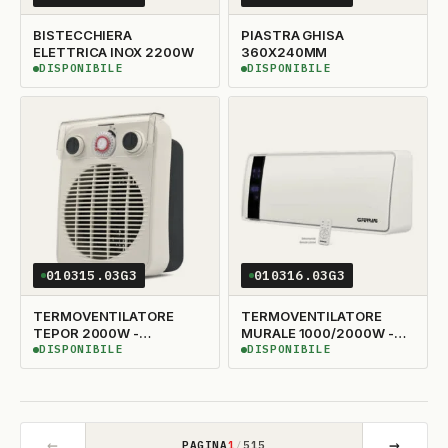
BISTECCHIERA
PIASTRA GHISA
ELETTRICA INOX 2200W
360X240MM
DISPONIBILE
DISPONIBILE
DISPONIBILE
DISPONIBILE
010315.03G3
010316.03G3
TERMOVENTILATORE
TERMOVENTILATORE
TEPOR 2000W -
MURALE 1000/2000W -
G6001901 FERRARI
G6002201 FERRARI
DISPONIBILE
DISPONIBILE
DISPONIBILE
DISPONIBILE
←
→
PAGINA
1
/
515