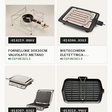
010219.00AV
010306.03G3
FORNELLONE 30X30CM
BISTECCHIERA
VALVOLATO .METANO
ELETETTRICA -
GIULIETTA G10024
DISPONIBILE
DISPONIBILE
DISPONIBILE
DISPONIBILE
010307.03G3
010310.99AV