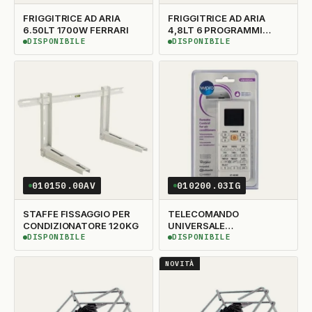
FRIGGITRICE AD ARIA
FRIGGITRICE AD ARIA
6.50LT 1700W FERRARI
4,8LT 6 PROGRAMMI
80°-200° 1500W
DISPONIBILE
DISPONIBILE
DISPONIBILE
DISPONIBILE
010150.00AV
010200.03IG
STAFFE FISSAGGIO PER
TELECOMANDO
CONDIZIONATORE 120KG
UNIVERSALE
CLIMATIZZATORE
DISPONIBILE
DISPONIBILE
DISPONIBILE
DISPONIBILE
WHIRPOOL
NOVITÀ