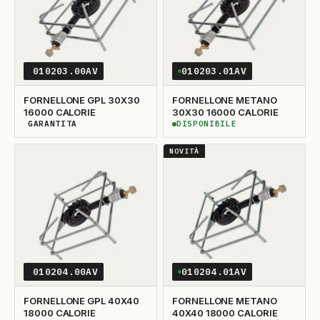
010203.00AV
010203.01AV
FORNELLONE GPL 30X30
FORNELLONE METANO
16000 CALORIE
30X30 16000 CALORIE
GARANTITA
DISPONIBILE
DISPONIBILITÀ GARANTITA
DISPONIBILE
NOVITÀ
010204.00AV
010204.01AV
FORNELLONE GPL 40X40
FORNELLONE METANO
18000 CALORIE
40X40 18000 CALORIE