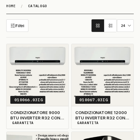
HOME
/
CATALOGO
Catalogo
Filtri
010066.03IG
010067.03IG
CONDIZIONATORE 9000
CONDIZIONATORE 12000
BTU INVERTER R32 CON
BTU INVERTER R32 CON
WIFI
WIFI
GARANTITA
GARANTITA
DISPONIBILITÀ GARANTITA
DISPONIBILITÀ GARANTITA