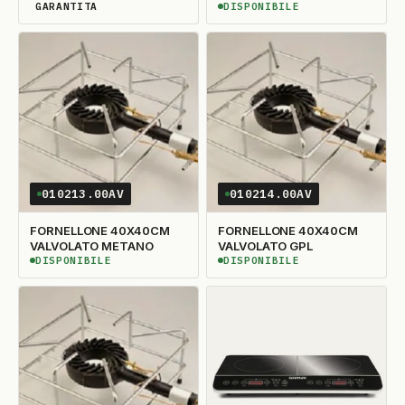
GARANTITA
DISPONIBILE
DISPONIBILITÀ GARANTITA
DISPONIBILE
010213.00AV
010214.00AV
FORNELLONE 40X40CM
FORNELLONE 40X40CM
VALVOLATO METANO
VALVOLATO GPL
DISPONIBILE
DISPONIBILE
DISPONIBILE
DISPONIBILE