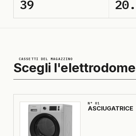
39
20
CASSETTI DEL MAGAZZINO
Scegli l'elettrodome
N° 01
ASCIU­GA­TRI­CE