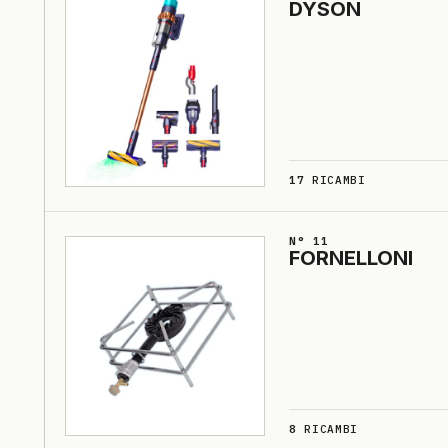
DYSON
17
RICAMBI
N° 11
FORNELLO­NI
8
RICAMBI