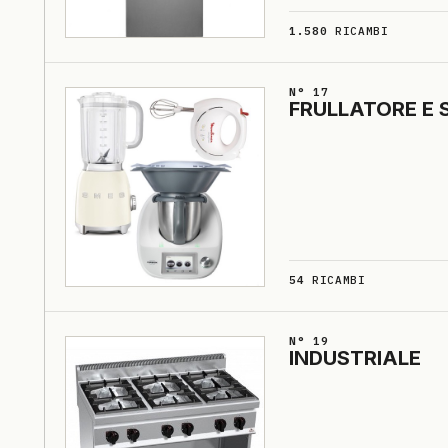
1.580
RICAMBI
N° 17
FRULLA­TO­RE E 
54
RICAMBI
N° 19
INDUSTRIA­LE