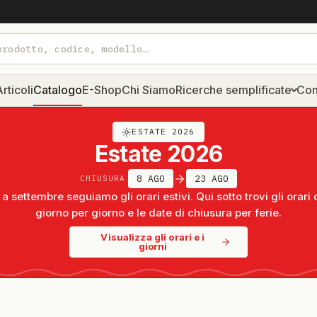
rticoli
Catalogo
E-Shop
Chi Siamo
Ricerche semplificate
Con
ESTATE 2026
Estate 2026
8 AGO
23 AGO
CHIUSURA
a settembre seguiamo gli orari estivi. Qui sotto trovi gli orari 
giorno per giorno e le date di chiusura per ferie.
Visualizza gli orari e i
giorni