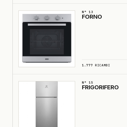
N° 13
FORNO
1.777
RICAMBI
N° 15
FRI­GO­RI­FE­RO