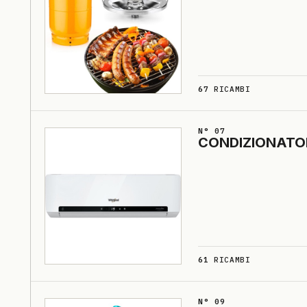
67
RICAMBI
N° 07
CONDI­ZIO­NA­TO
61
RICAMBI
N° 09