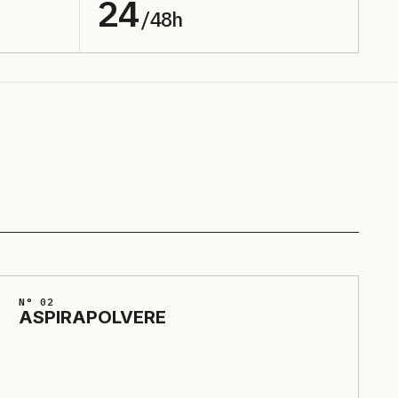
24
/48h
N° 02
ASPI­RA­POLVE­RE