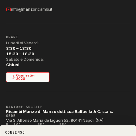
info@manzoricambi.it
ORARI
Lunedì al Venerdì:
8:30 – 13:30
15:30 – 18:30
Sabato e Domenica:
Chiusi
Orari estivi
2026
RAGIONE SOCIALE
Ricambi Manzo di Manzo dott.ssa Raffaella & C. s.a.s.
SEDE
Via S. Alfonso Maria de Liguori 52, 80141 Napoli (NA)
P. IVA
REA
PEC
IT04790290631
NA-395472
manzo@pec.manzoricambi.it
CONSENSO
CODICE SDI