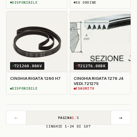
DISPONIBILE
SU ORDINE
DISPONIBILE
SU ORDINAZIONE
721260.00AV
721276.00BK
CINGHIA RIGATA 1260 H7
CINGHIA RIGATA 1276 J4
VEDI.721275
DISPONIBILE
ESAURITO
DISPONIBILE
ESAURITO
←
→
PAGINA
1
/
5
CINGHIE 1–24 DI 107