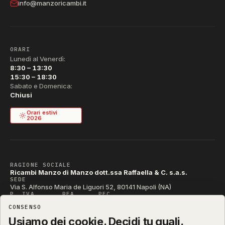
info@manzoricambi.it
ORARI
Lunedì al Venerdì:
8:30 – 13:30
15:30 – 18:30
Sabato e Domenica:
Chiusi
Orari estivi
2026
RAGIONE SOCIALE
Ricambi Manzo di Manzo dott.ssa Raffaella & C. s.a.s.
SEDE
Via S. Alfonso Maria de Liguori 52, 80141 Napoli (NA)
P. IVA
REA
PEC
IT04790290631
NA-395472
manzo@pec.manzoricambi.it
CONSENSO
CODICE SDI
T04ZHR3
Usiamo dei cookie. Decidi tu quali.