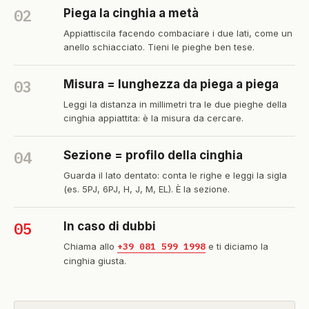
02
Piega la cinghia a metà
Appiattiscila facendo combaciare i due lati, come un
anello schiacciato. Tieni le pieghe ben tese.
03
Misura = lunghezza da piega a piega
Leggi la distanza in millimetri tra le due pieghe della
cinghia appiattita: è la misura da cercare.
04
Sezione = profilo della cinghia
Guarda il lato dentato: conta le righe e leggi la sigla
(es. 5PJ, 6PJ, H, J, M, EL). È la sezione.
05
In caso di dubbi
Chiama allo
+39 081 599 1998
e ti diciamo la
cinghia giusta.