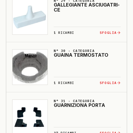
N° 29 · CATEGORIA
GALLE­GIANTE ASCIU­GA­TRI­
CE
1
RICAMBI
SFOGLIA
N° 30 · CATEGORIA
GUAI­NA TERMOSTA­TO
1
RICAMBI
SFOGLIA
N° 31 · CATEGORIA
GUARNI­ZIO­NA PORTA
37
RICAMBI
SFOGLIA