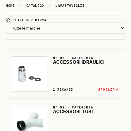
HOME
/
CATALOGO
/
LAVASTOVIGLIE
LA­VASTO­VI­GLIE
FILTRA PER MARCA
N° 01 · CATEGORIA
ACCESSO­RI I­DRAU­LI­CI
1
RICAMBI
SFOGLIA
N° 02 · CATEGORIA
ACCESSO­RI TU­BI