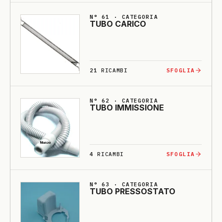
N° 61 · CATEGORIA
TU­BO CA­RI­CO
21
RICAMBI
SFOGLIA
N° 62 · CATEGORIA
TU­BO IMMISSIO­NE
4
RICAMBI
SFOGLIA
N° 63 · CATEGORIA
TU­BO PRESSOSTA­TO