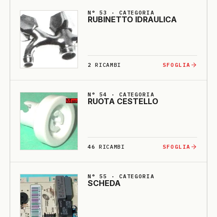
N° 53 · CATEGORIA
RU­BI­NETTO I­DRAU­LI­CA
2
RICAMBI
SFOGLIA
N° 54 · CATEGORIA
RUO­TA CESTELLO
46
RICAMBI
SFOGLIA
N° 55 · CATEGORIA
SCHE­DA