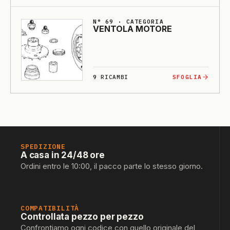
N° 69 · CATEGORIA
VENTO­LA MO­TO­RE
9
RICAMBI
SFOGLIA
SPEDIZIONE
A casa in 24/48 ore
Ordini entro le 10:00, il pacco parte lo stesso giorno.
COMPATIBILITÀ
Controllata pezzo per pezzo
Confrontiamo ogni codice con quello originale del