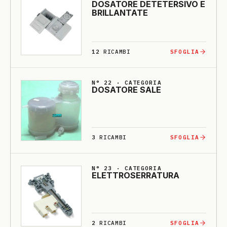
DO­SA­TO­RE DE­TE­TERSI­VO E
BRILLANTA­TE
12
RICAMBI
SFOGLIA
N° 22 · CATEGORIA
DO­SA­TO­RE SA­LE
3
RICAMBI
SFOGLIA
N° 23 · CATEGORIA
E­LETTRO­SERRA­TU­RA
2
RICAMBI
SFOGLIA