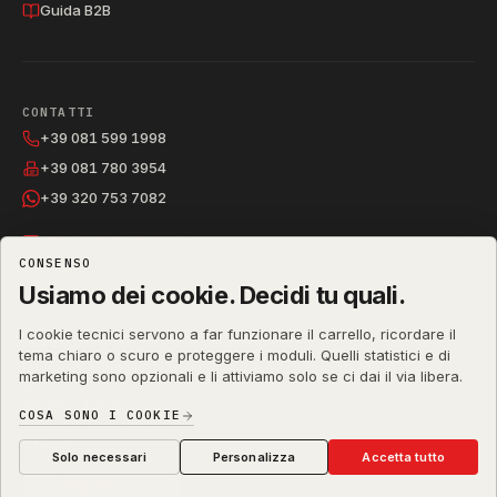
Guida B2B
CONTATTI
+39 081 599 1998
+39 081 780 3954
+39 320 753 7082
info@manzoricambi.it
CONSENSO
Usiamo dei cookie. Decidi tu quali.
I cookie tecnici servono a far funzionare il carrello, ricordare il
ORARI
tema chiaro o scuro e proteggere i moduli. Quelli statistici e di
Lunedì al Venerdì:
marketing sono opzionali e li attiviamo solo se ci dai il via libera.
8:30 – 13:30
15:30 – 18:30
COSA SONO I COOKIE
Sabato e Domenica:
Chiusi
Solo necessari
Personalizza
Accetta tutto
Orari estivi
2026