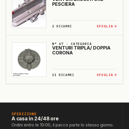
PESCIE­RA
2
RICAMBI
SFOGLIA
N° 67 · CATEGORIA
VENTU­RI TRI­PLA/ DOPPIA
CO­RO­NA
11
RICAMBI
SFOGLIA
SPEDIZIONE
A casa in 24/48 ore
Ordini entro le 10:00, il pacco parte lo stesso giorno.