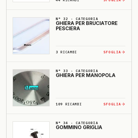
N° 32 · CATEGORIA
GHIE­RA PER BRU­CIA­TO­RE
PESCIE­RA
3
RICAMBI
SFOGLIA
N° 33 · CATEGORIA
GHIE­RA PER MA­NO­PO­LA
109
RICAMBI
SFOGLIA
N° 34 · CATEGORIA
GOMMI­NO GRI­GLIA