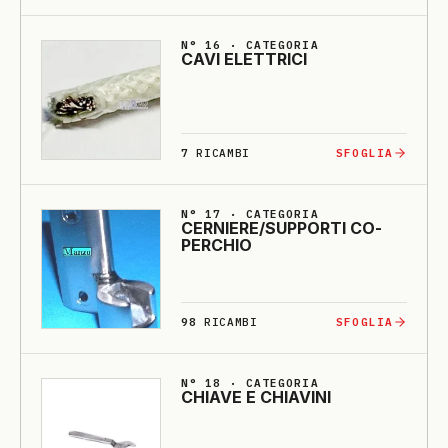
N° 16 · CATEGORIA
CA­VI E­LETTRI­CI
7
RICAMBI
SFOGLIA
N° 17 · CATEGORIA
CERNIE­RE/SUPPORTI CO­
PERCHIO
98
RICAMBI
SFOGLIA
N° 18 · CATEGORIA
CHIA­VE E CHIA­VI­NI