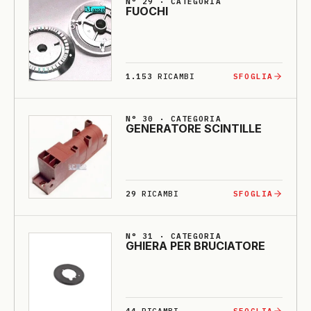
N° 29 · CATEGORIA
FUOCHI
1.153
RICAMBI
SFOGLIA
N° 30 · CATEGORIA
GE­NE­RA­TO­RE SCINTILLE
29
RICAMBI
SFOGLIA
N° 31 · CATEGORIA
GHIE­RA PER BRU­CIA­TO­RE
44
RICAMBI
SFOGLIA