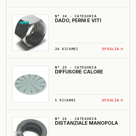
N° 24 · CATEGORIA
DA­DO, PERNI E VI­TI
26
RICAMBI
SFOGLIA
N° 25 · CATEGORIA
DIFFU­SO­RE CA­LO­RE
1
RICAMBI
SFOGLIA
N° 26 · CATEGORIA
DISTANZIA­LE MA­NO­PO­LA