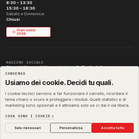
8:30 – 13:30
15:30 – 18:30
Sabato e Domenica:
Chiusi
Orari estivi
2026
RAGIONE SOCIALE
Ricambi Manzo di Manzo dott.ssa Raffaella & C. s.a.s.
SEDE
CONSENSO
Via S. Alfonso Maria de Liguori 52, 80141 Napoli (NA)
P. IVA
REA
PEC
Usiamo dei cookie. Decidi tu quali.
IT04790290631
NA-395472
manzo@pec.manzoricambi.it
CODICE SDI
I cookie tecnici servono a far funzionare il carrello, ricordare il
T04ZHR3
tema chiaro o scuro e proteggere i moduli. Quelli statistici e di
marketing sono opzionali e li attiviamo solo se ci dai il via libera.
COSA SONO I COOKIE
manzoricambi.it
©
2001 – 2026
Solo necessari
Personalizza
Accetta tutto
Stefano Russo
&
Privacy & Cookie
Termini
Diritto di Recesso
·
·
·