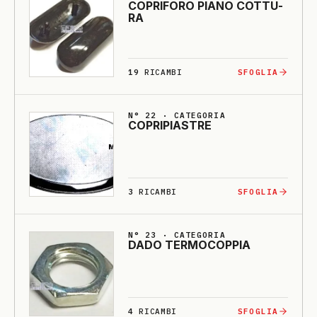
CO­PRI­FO­RO PIA­NO COTTU­
RA
19
RICAMBI
SFOGLIA
N° 22 · CATEGORIA
CO­PRI­PIASTRE
3
RICAMBI
SFOGLIA
N° 23 · CATEGORIA
DA­DO TERMO­COPPIA
4
RICAMBI
SFOGLIA