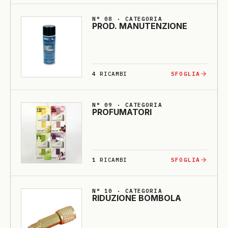
N° 08 · CATEGORIA
PROD. MA­NU­TENZIO­NE
4
RICAMBI
SFOGLIA
N° 09 · CATEGORIA
PRO­FU­MA­TO­RI
1
RICAMBI
SFOGLIA
N° 10 · CATEGORIA
RI­DU­ZIO­NE BOMBO­LA