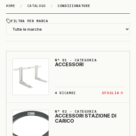
HOME
/
CATALOGO
/
CONDIZIONATORE
CONDI­ZIO­NA­TO­RE
FILTRA PER MARCA
N° 01 · CATEGORIA
ACCESSO­RI
4
RICAMBI
SFOGLIA
N° 02 · CATEGORIA
ACCESSO­RI STA­ZIO­NE DI
CA­RI­CO