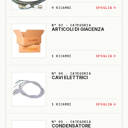
9
RICAMBI
SFOGLIA
N° 03 · CATEGORIA
ARTI­CO­LI DI GIA­CENZA
1
RICAMBI
SFOGLIA
N° 04 · CATEGORIA
CA­VI E­LETTRI­CI
1
RICAMBI
SFOGLIA
N° 05 · CATEGORIA
CONDENSA­TO­RE