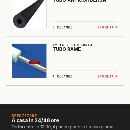
TU­BO ANTI­CONDENSA
3
RICAMBI
SFOGLIA
N° 14 · CATEGORIA
TU­BO RA­ME
4
RICAMBI
SFOGLIA
SPEDIZIONE
A casa in 24/48 ore
Ordini entro le 10:00, il pacco parte lo stesso giorno.