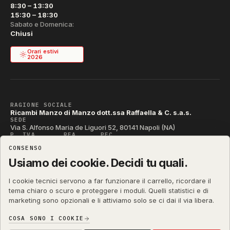
8:30 – 13:30
15:30 – 18:30
Sabato e Domenica:
Chiusi
Orari estivi
2026
RAGIONE SOCIALE
Ricambi Manzo di Manzo dott.ssa Raffaella & C. s.a.s.
SEDE
Via S. Alfonso Maria de Liguori 52, 80141 Napoli (NA)
P. IVA
REA
PEC
IT04790290631
NA-395472
manzo@pec.manzoricambi.it
CONSENSO
CODICE SDI
T04ZHR3
Usiamo dei cookie. Decidi tu quali.
I cookie tecnici servono a far funzionare il carrello, ricordare il
tema chiaro o scuro e proteggere i moduli. Quelli statistici e di
marketing sono opzionali e li attiviamo solo se ci dai il via libera.
manzoricambi.it
©
2001 – 2026
Stefano Russo
&
COSA SONO I COOKIE
Privacy & Cookie
Termini
Diritto di Recesso
·
·
·