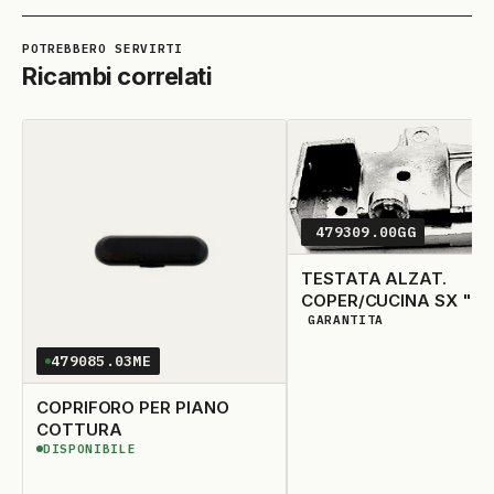
Ricambi correlati
479309.00GG
TESTATA ALZAT.
COPER/CUCINA SX "8
GARANTITA
DISPONIBILITÀ GARANTIT
479085.03ME
COPRIFORO PER PIANO
COTTURA
DISPONIBILE
DISPONIBILE