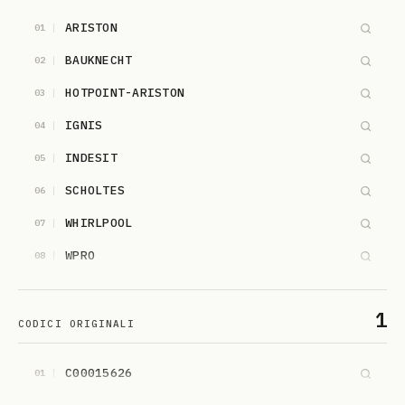
ARISTON
01
BAUKNECHT
02
HOTPOINT-ARISTON
03
IGNIS
04
INDESIT
05
SCHOLTES
06
WHIRLPOOL
07
WPRO
08
1
CODICI ORIGINALI
C00015626
01