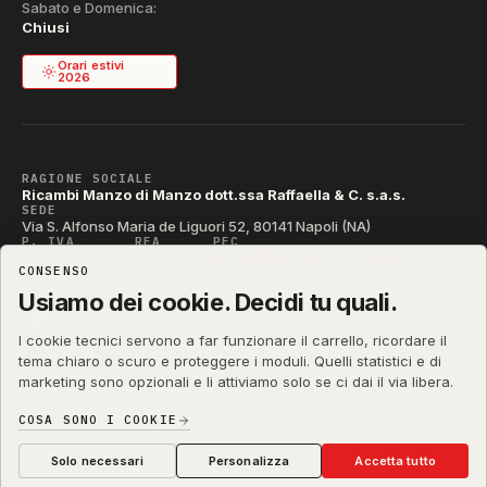
Sabato e Domenica:
Chiusi
Orari estivi
2026
RAGIONE SOCIALE
Ricambi Manzo di Manzo dott.ssa Raffaella & C. s.a.s.
SEDE
Via S. Alfonso Maria de Liguori 52, 80141 Napoli (NA)
P. IVA
REA
PEC
IT04790290631
NA-395472
manzo@pec.manzoricambi.it
CONSENSO
CODICE SDI
T04ZHR3
Usiamo dei cookie. Decidi tu quali.
I cookie tecnici servono a far funzionare il carrello, ricordare il
tema chiaro o scuro e proteggere i moduli. Quelli statistici e di
marketing sono opzionali e li attiviamo solo se ci dai il via libera.
manzoricambi.it
©
2001 – 2026
Stefano Russo
&
COSA SONO I COOKIE
Privacy & Cookie
Termini
Diritto di Recesso
·
·
·
Preferenze cookie
Solo necessari
Personalizza
Accetta tutto