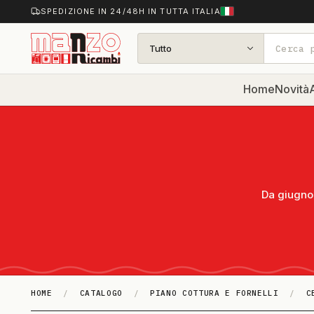
SPEDIZIONE IN 24/48H IN TUTTA ITALIA
Tutto
Home
Novità
A
Da giugno 
HOME
/
CATALOGO
/
PIANO COTTURA E FORNELLI
/
C