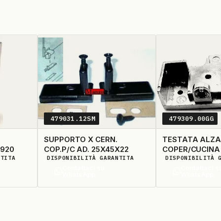
479031.12SM
479309.00GG
SUPPORTO X CERN.
TESTATA ALZA
.920
COP.P/C AD. 25X45X22
COPER/CUCINA
NTITA
DISPONIBILITÀ GARANTITA
DISPONIBILITÀ 
Contattaci su
Contattaci s
WhatsApp
WhatsApp