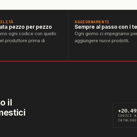
BILITÀ
AGGIORNAMENTI
lata pezzo per pezzo
Sempre al passo con i t
amo ogni codice con quello
Ogni giorno ci impegnamo pe
del produttore prima di
aggiungere nuovi prodotti.
 il
mestici
+20.49
CODICI A
CATALOGO