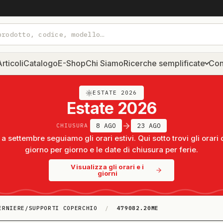
rticoli
Catalogo
E-Shop
Chi Siamo
Ricerche semplificate
Con
ESTATE 2026
Estate 2026
8 AGO
23 AGO
CHIUSURA
a settembre seguiamo gli orari estivi. Qui sotto trovi gli orari 
giorno per giorno e le date di chiusura per ferie.
Visualizza gli orari e i
giorni
ERNIERE/SUPPORTI COPERCHIO
/
479082.20ME