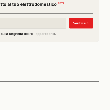
(funzione
BETA
atto al tuo elettrodomestico
in
beta)
Verifica
o sulla targhetta dietro l'apparecchio.