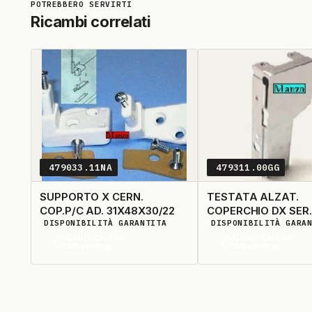
Ricambi correlati
479033.11NA
479311.00GG
SUPPORTO X CERN.
TESTATA ALZAT.
COP.P/C AD. 31X48X30/22
COPERCHIO DX SER
DISPONIBILITÀ GARANTITA
DISPONIBILITÀ GARA
Contattaci su
Contattaci su
WhatsApp
WhatsApp