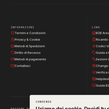
INFORMAZIONI
LINK
Termini e Condizioni
B2B Are
Privacy & Cookie
Ricambi 
Metodi di Spedizioni
Codici V
Diritto di Recesso
Guida a 
Metodi di pagamento
Sezioni 
Contattaci
Change 
Verifica
Helpdes
Guida B
CONSENSO
Usiamo dei cookie. Decidi tu q
RAGIONE SOCIALE