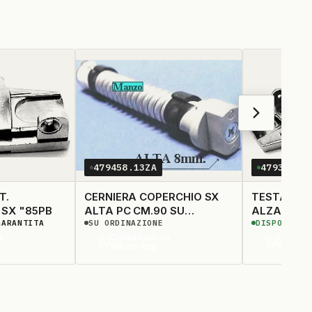
479458.13ZA
479305.0
T.
CERNIERA COPERCHIO SX
TESTATA
 SX "85PB
ALTA PC CM.90 SU
ALZAT.COP
GARANTITA
SU ORDINAZIONE
DISPONIBIL
ORDINAZIONE
"SX"55/65
u
Contattaci su
Contatt
WhatsApp
Whats