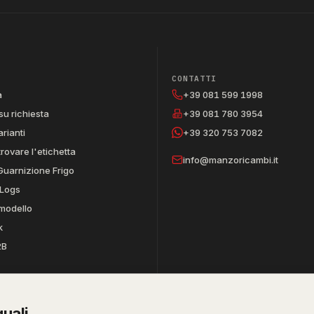
CONTATTI
a
+39 081 599 1998
su richiesta
+39 081 780 3954
arianti
+39 320 753 7082
trovare l'etichetta
info@manzoricambi.it
Guarnizione Frigo
Logs
 modello
k
2B
uali.