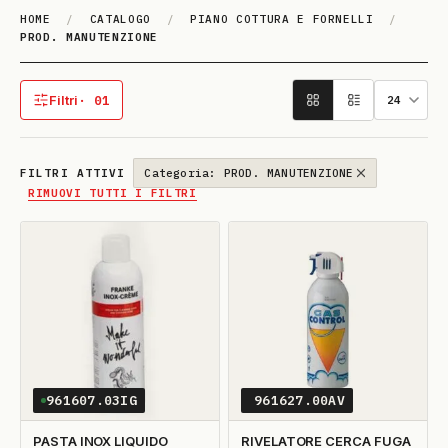
HOME
/
CATALOGO
/
PIANO COTTURA E FORNELLI
/
PROD. MANUTENZIONE
PROD. MA­NU­TENZIO­NE
Filtri
· 01
1 filtro attivo
FILTRI ATTIVI
Categoria: PROD. MANUTENZIONE
RIMUOVI TUTTI I FILTRI
961607.03IG
961627.00AV
PASTA INOX LIQUIDO
RIVELATORE CERCA FUGA