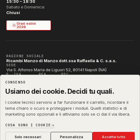
15:30 – 18:30
Sabato e Domenica:
Chiusi
Orari estivi
2026
RAGIONE SOCIALE
Ricambi Manzo di Manzo dott.ssa Raffaella & C. s.a.s.
SEDE
Via S. Alfonso Maria de Liguori 52, 80141 Napoli (NA)
P. IVA
REA
PEC
IT04790290631
NA-395472
manzo@pec.manzoricambi.it
CONSENSO
CODICE SDI
T04ZHR3
Usiamo dei cookie. Decidi tu quali.
I cookie tecnici servono a far funzionare il carrello, ricordare il
tema chiaro o scuro e proteggere i moduli. Quelli statistici e di
marketing sono opzionali e li attiviamo solo se ci dai il via libera.
manzoricambi.it
©
2001 – 2026
Stefano Russo
&
COSA SONO I COOKIE
Privacy & Cookie
Termini
Diritto di Recesso
·
·
·
Preferenze cookie
Solo necessari
Personalizza
Accetta tutto