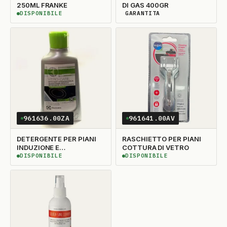
250ML FRANKE
DI GAS 400GR
DISPONIBILE
GARANTITA
DISPONIBILE
DISPONIBILITÀ GARANTITA
961636.00ZA
961641.00AV
DETERGENTE PER PIANI
RASCHIETTO PER PIANI
INDUZIONE E
COTTURA DI VETRO
VETROCERAMICA 250ML
DISPONIBILE
DISPONIBILE
DISPONIBILE
DISPONIBILE