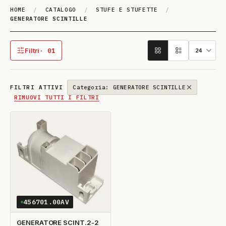
HOME
/
CATALOGO
/
STUFE E STUFETTE
/
GENERATORE SCINTILLE
GE­NE­RA­TO­RE SCINTILLE
Filtri
· 01
1 filtro attivo
FILTRI ATTIVI
Categoria: GENERATORE SCINTILLE
RIMUOVI TUTTI I FILTRI
456701.00AV
GENERATORE SCINT.2-2