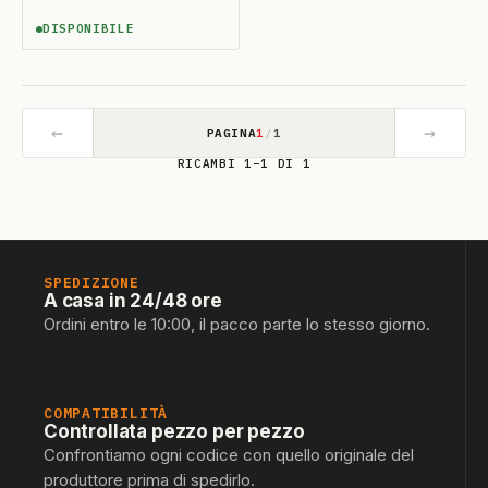
DISPONIBILE
DISPONIBILE
←
→
PAGINA
1
/
1
RICAMBI 1–1 DI 1
SPEDIZIONE
A casa in 24/48 ore
Ordini entro le 10:00, il pacco parte lo stesso giorno.
COMPATIBILITÀ
Controllata pezzo per pezzo
Confrontiamo ogni codice con quello originale del
produttore prima di spedirlo.