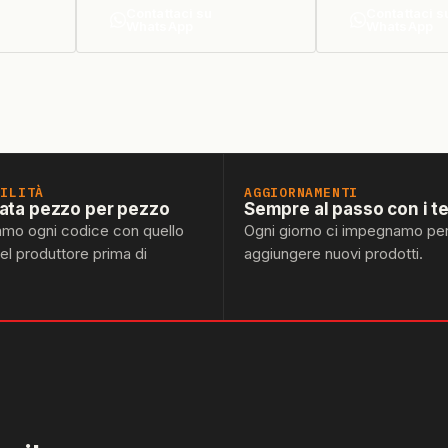
Contattaci su
Contattaci s
WhatsApp
WhatsApp
BILITÀ
AGGIORNAMENTI
lata pezzo per pezzo
Sempre al passo con i t
amo ogni codice con quello
Ogni giorno ci impegnamo pe
del produttore prima di
aggiungere nuovi prodotti.