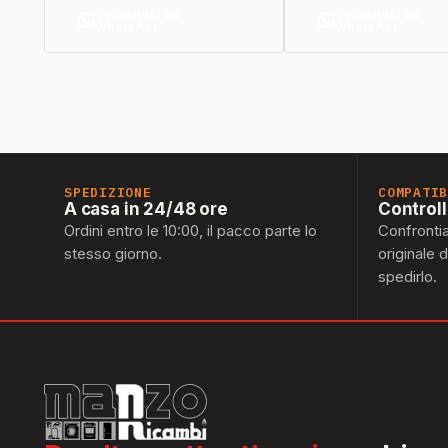
Contattaci su
Contattaci su
WhatsApp
WhatsApp
SPEDIZIONE
COMPATI
A casa in 24/48 ore
Control
Ordini entro le 10:00, il pacco parte lo
Confronti
stesso giorno.
originale 
spedirlo.