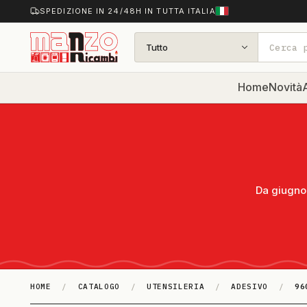
SPEDIZIONE IN 24/48H IN TUTTA ITALIA
Tutto
Home
Novità
A
Da giugno 
HOME
/
CATALOGO
/
UTENSILERIA
/
ADESIVO
/
96