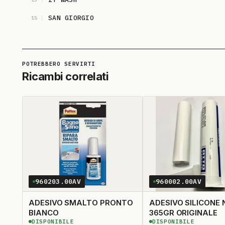
SAN GIORGIO
15
SIEMENS
17
UNIVERSALE
19
WPRO
21
Ricambi correlati
ZOPPAS
23
960203.00AV
960002.00AV
ADESIVO SMALTO PRONTO
ADESIVO SILICONE 
BIANCO
365GR ORIGINALE
DISPONIBILE
DISPONIBILE