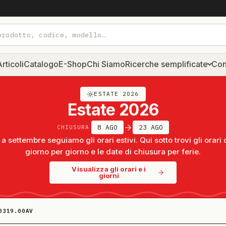
rticoli
Catalogo
E-Shop
Chi Siamo
Ricerche semplificate
Con
ESTATE 2026
Estate 2026
8 AGO
23 AGO
CHIUSURA
a settembre seguiamo gli orari estivi. Qui sotto trovi gli orari 
giorno per giorno e le date di chiusura per ferie.
Visualizza gli orari e i
giorni
0319.00AV