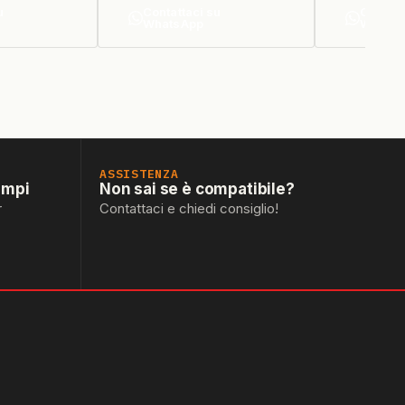
u
Contattaci su
Contatt
WhatsApp
Whats
ASSISTENZA
empi
Non sai se è compatibile?
r
Contattaci e chiedi consiglio!