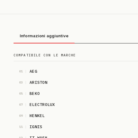
Informazioni aggiuntive
COMPATIBILE CON LE MARCHE
AEG
01
ARISTON
03
BEKO
05
ELECTROLUX
07
HENKEL
09
IGNIS
11
IT WASH
13