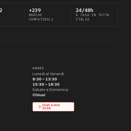
2
+239
24/48h
MARCHE
A CASA IN TUTTA
COMPATIBILI
ITALIA
ORARI
Lunedì al Venerdì:
8:30 – 13:30
15:30 – 18:30
Sabato e Domenica:
Chiusi
Orari estivi
2026