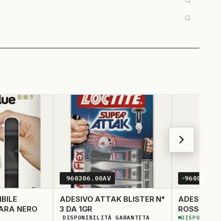
960306.00AV
960003.0
IBILE
ADESIVO ATTAK BLISTER N°
ADESIVO S
PARA NERO
3 DA 1GR
ROSSO 70M
DISPONIBILITÀ GARANTITA
DISPONIBIL