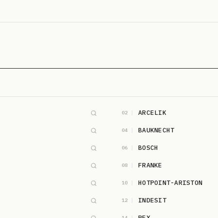
ARCELIK
02
BAUKNECHT
04
BOSCH
06
FRANKE
08
HOTPOINT-ARISTON
10
INDESIT
12
REX
14