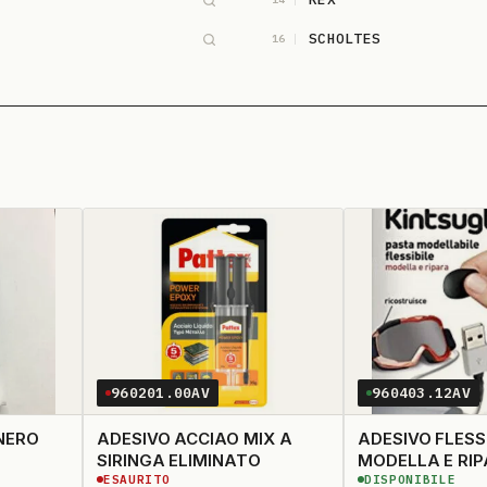
SCHOLTES
16
SMEG
18
WHIRLPOOL
20
ZANUSSI
22
960201.00AV
960403.12AV
NERO
ADESIVO ACCIAO MIX A
ADESIVO FLESS
SIRINGA ELIMINATO
MODELLA E RI
ESAURITO
DISPONIBILE