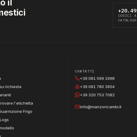
 il
mestici
+20.49
CODICI A
CATALOGO
CONTATTI
a
+39 081 599 1998
su richiesta
+39 081 780 3954
arianti
+39 320 753 7082
trovare l'etichetta
info@manzoricambi.it
Guarnizione Frigo
Logs
 modello
k