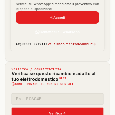
Scrivici su WhatsApp: ti mandiamo il preventivo con
le spese di spedizione.
Accedi
Contattaci su WhatsApp
Vai a shop.manzoricambi.it
ACQUISTI PRIVATI
VERIFICA / COMPATIBILITÀ
Verifica se questo ricambio è adatto al
(funzione
BETA
tuo elettrodomestico
COME TROVARE IL NUMERO SERIALE
in
beta)
Codice
modello
Verifica