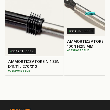
884506.00PH
AMMORTIZZATORE N'
100N H215 MM
DISPONIBILE
884251.00BK
DISPONIBILE
AMMORTIZZATORE N'1 85N
D.11/11 L.270/310
DISPONIBILE
DISPONIBILE
SPEDIZIONE