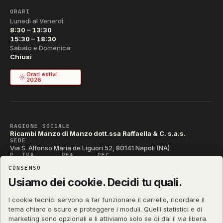
ORARI
Lunedì al Venerdì:
8:30 – 13:30
15:30 – 18:30
Sabato e Domenica:
Chiusi
Orari estivi
2026
RAGIONE SOCIALE
Ricambi Manzo di Manzo dott.ssa Raffaella & C. s.a.s.
SEDE
Via S. Alfonso Maria de Liguori 52, 80141 Napoli (NA)
P. IVA
REA
PEC
IT04790290631
NA-395472
manzo@pec.manzoricambi.it
CONSENSO
CODICE SDI
T04ZHR3
Usiamo dei cookie. Decidi tu quali.
I cookie tecnici servono a far funzionare il carrello, ricordare il
tema chiaro o scuro e proteggere i moduli. Quelli statistici e di
marketing sono opzionali e li attiviamo solo se ci dai il via libera.