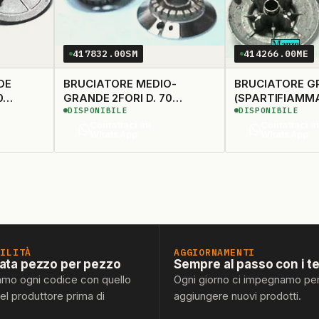
417832.00SM
414266.00ME
DE
BRUCIATORE MEDIO-
BRUCIATORE GRAN
0
GRANDE 2FORI D. 70
(SPARTIFIAMM
DISPONIBILE
DISPONIBILE
660)
(CAPPELLOTTO 407820)
Contattaci su
Contattaci s
WhatsApp
WhatsApp
BILITÀ
AGGIORNAMENTI
lata pezzo per pezzo
Sempre al passo con i t
amo ogni codice con quello
Ogni giorno ci impegnamo pe
del produttore prima di
aggiungere nuovi prodotti.