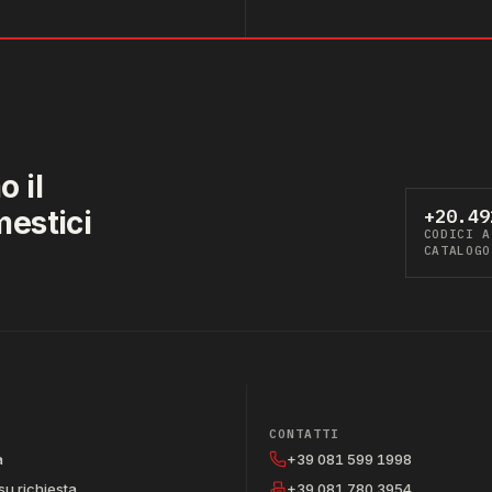
 il
mestici
+20.49
CODICI A
CATALOGO
CONTATTI
a
+39 081 599 1998
su richiesta
+39 081 780 3954