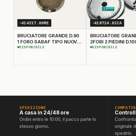
414317.00ME
418724.03ZA
BRUCIATORE GRANDE D.90
BRUCIATORE GRAN
1 FORO SABAF TIPO NUOVO
2FORI 2 PIEDINI D.10
DISPONIBILE
DISPONIBILE
(CAPPELLOTTO 400611)
(CAPPELLOTTO 409
Contattaci su
Contattaci su
WhatsApp
WhatsApp
SPEDIZIONE
COMPATI
A casa in 24/48 ore
Control
Ordini entro le 10:00, il pacco parte lo
Confronti
stesso giorno.
originale 
spedirlo.