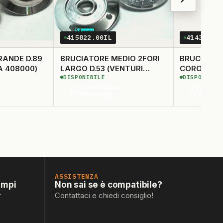
415822.00IL
414375.0
DE D.89
BRUCIATORE MEDIO 2FORI
BRUCIATOR
A 408000)
LARGO D.53 (VENTURI
CORONA D.
DISPONIBILE
DISPONIBIL
415859 - CAPPELLOTTO
(CAPPELLO
u
Contattaci su
Contatt
407751)
WhatsApp
Whats
ASSISTENZA
empi
Non sai se è compatibile?
r
Contattaci e chiedi consiglio!