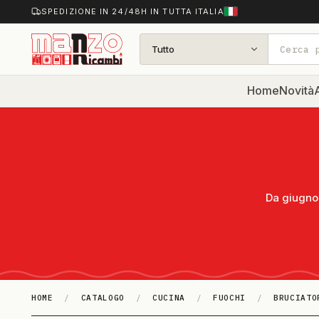
SPEDIZIONE IN 24/48H IN TUTTA ITALIA
Tutto
Home
Novità
A
Da giugno 
HOME
/
CATALOGO
/
CUCINA
/
FUOCHI
/
BRUCIATO