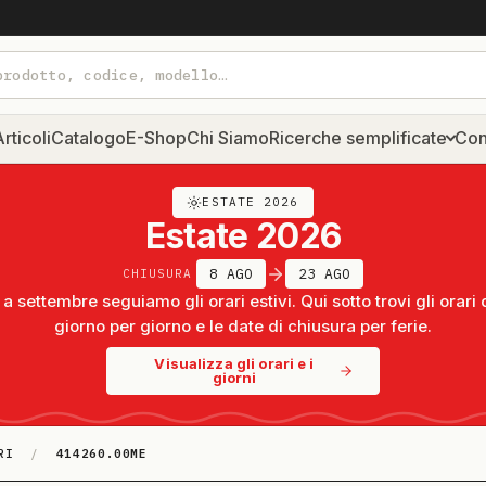
rticoli
Catalogo
E-Shop
Chi Siamo
Ricerche semplificate
Con
ESTATE 2026
Estate 2026
8 AGO
23 AGO
CHIUSURA
a settembre seguiamo gli orari estivi. Qui sotto trovi gli orari 
giorno per giorno e le date di chiusura per ferie.
Visualizza gli orari e i
giorni
RI
/
414260.00ME