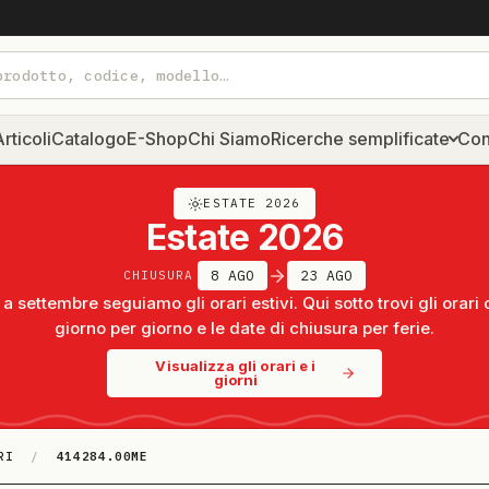
rticoli
Catalogo
E-Shop
Chi Siamo
Ricerche semplificate
Con
ESTATE 2026
Estate 2026
8 AGO
23 AGO
CHIUSURA
a settembre seguiamo gli orari estivi. Qui sotto trovi gli orari 
giorno per giorno e le date di chiusura per ferie.
Visualizza gli orari e i
giorni
RI
/
414284.00ME