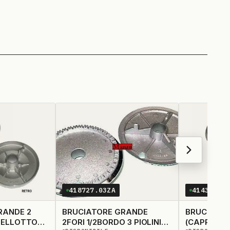
418727.03ZA
414330.0
RANDE 2
BRUCIATORE GRANDE
BRUCIATOR
2FORI 1/2BORDO 3 PIOLINI
(CAPPELLO