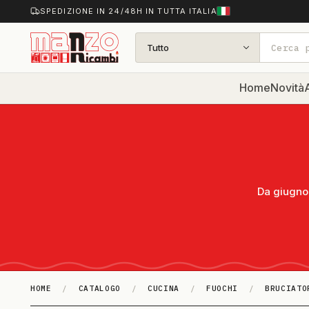
SPEDIZIONE IN 24/48H IN TUTTA ITALIA
Tutto
Home
Novità
A
Da giugno 
HOME
/
CATALOGO
/
CUCINA
/
FUOCHI
/
BRUCIATO