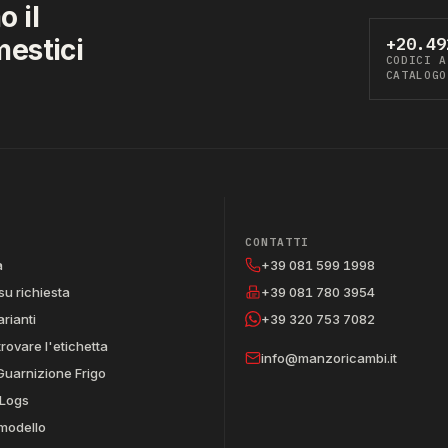
 il
mestici
+20.49
CODICI A
CATALOGO
CONTATTI
a
+39 081 599 1998
su richiesta
+39 081 780 3954
arianti
+39 320 753 7082
trovare l'etichetta
info@manzoricambi.it
Guarnizione Frigo
Logs
 modello