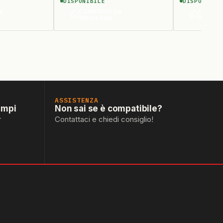
DISPONIBILE
DISPONIBIL
D.93 (CAPPELLOTTO
u
Contattaci su
Contatt
409660)
WhatsApp
Whats
ASSISTENZA
empi
Non sai se è compatibile?
r
Contattaci e chiedi consiglio!