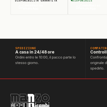
DISPONIBILITÀ GARANTITA
DISPONIBILE
407819) ORIGINALE
(CAPPELLOTTO 401
Contattaci su
Contattaci su
WhatsApp
WhatsApp
SPEDIZIONE
COMPATI
A casa in 24/48 ore
Control
Ordini entro le 10:00, il pacco parte lo
Confronti
stesso giorno.
originale 
spedirlo.