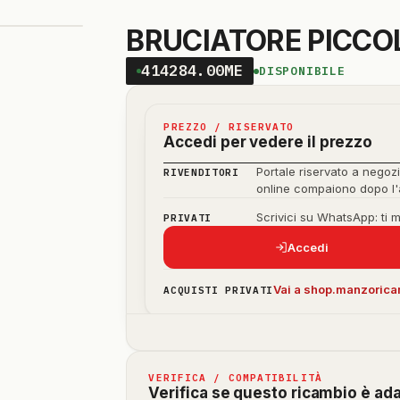
BRUCIATORE PICCOL
414284.00ME
DISPONIBILE
PREZZO / RISERVATO
Accedi per vedere il prezzo
Portale riservato a negozi
RIVENDITORI
online compaiono dopo l
Scrivici su WhatsApp: ti 
PRIVATI
Accedi
Vai a shop.manzoricam
ACQUISTI PRIVATI
VERIFICA / COMPATIBILITÀ
Verifica se questo ricambio è ad