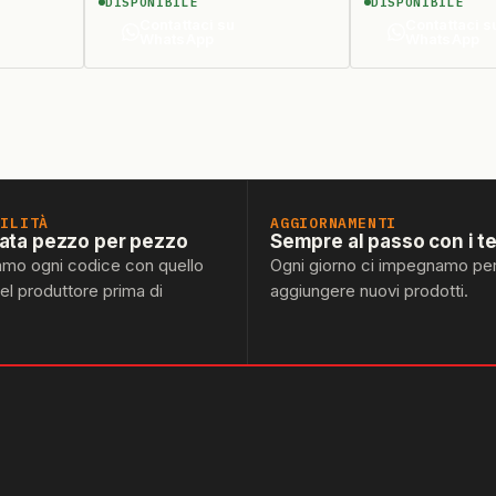
DISPONIBILE
DISPONIBILE
590)
(SPARTIFIAMMA 408000)
400587)
Contattaci su
Contattaci s
WhatsApp
WhatsApp
BILITÀ
AGGIORNAMENTI
lata pezzo per pezzo
Sempre al passo con i t
amo ogni codice con quello
Ogni giorno ci impegnamo pe
del produttore prima di
aggiungere nuovi prodotti.