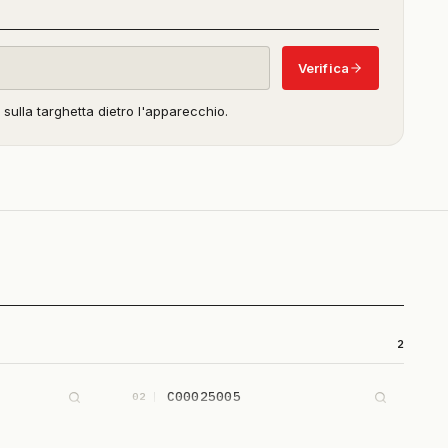
in
beta)
Verifica
o sulla targhetta dietro l'apparecchio.
2
C00025005
02