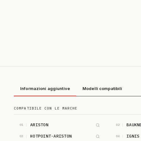
Informazioni aggiuntive
Modelli compatibili
COMPATIBILE CON LE MARCHE
ARISTON
BAUKN
01
02
HOTPOINT-ARISTON
IGNIS
03
04