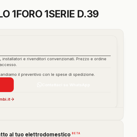
O 1FORO 1SERIE D.39
, installatori e rivenditori convenzionati. Prezzo e ordine
'accesso.
mandiamo il preventivo con le spese di spedizione.
Contattaci su WhatsApp
bi.it
(funzione
BETA
atto al tuo elettrodomestico