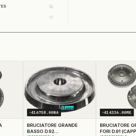
TES
416758.00NA
414336.00ME
A
BRUCIATORE GRANDE
BRUCIATORE G
BASSO D.92
FORI D.91 (CAPPELLOTTO