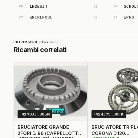
INDESIT
SCHOL
05
06
WHIRLPOOL
WPRO
07
08
Ricambi correlati
417833.00SM
414375.00FK
BRUCIATORE GRANDE
BRUCIATORE TRIPL
2FORI D. 86 (CAPPELLOTTO
CORONA D.120