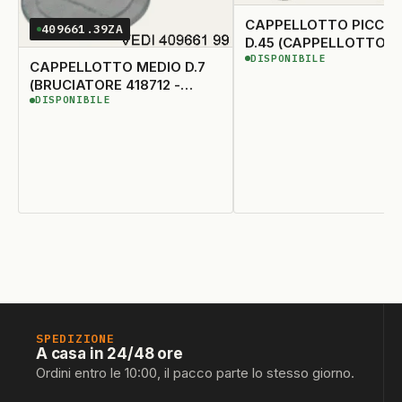
CAPPELLOTTO PICCO
409661.39ZA
D.45 (CAPPELLOTTO
DISPONIBILE
403679 - BRUCIATORE
DISPONIBILE
CAPPELLOTTO MEDIO D.7
415235 - 415767 - 41534
(BRUCIATORE 418712 -
415218)
DISPONIBILE
418725)
DISPONIBILE
SPEDIZIONE
A casa in 24/48 ore
Ordini entro le 10:00, il pacco parte lo stesso giorno.