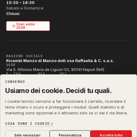
15:30 – 18:30
Sabato e Domenica:
Chiusi
Orari estivi
2026
RAGIONE SOCIALE
Ricambi Manzo di Manzo dott.ssa Raffaella & C. s.a.s.
SEDE
Via S. Alfonso Maria de Liguori 52, 80141 Napoli (NA)
P. IVA
REA
PEC
IT04790290631
NA-395472
manzo@pec.manzoricambi.it
CONSENSO
CODICE SDI
T04ZHR3
Usiamo dei cookie. Decidi tu quali.
I cookie tecnici servono a far funzionare il carrello, ricordare il
tema chiaro o scuro e proteggere i moduli. Quelli statistici e di
marketing sono opzionali e li attiviamo solo se ci dai il via libera.
manzoricambi.it
©
2001 – 2026
Stefano Russo
&
COSA SONO I COOKIE
Privacy & Cookie
Termini
Diritto di Recesso
·
·
·
Preferenze cookie
Solo necessari
Personalizza
Accetta tutto