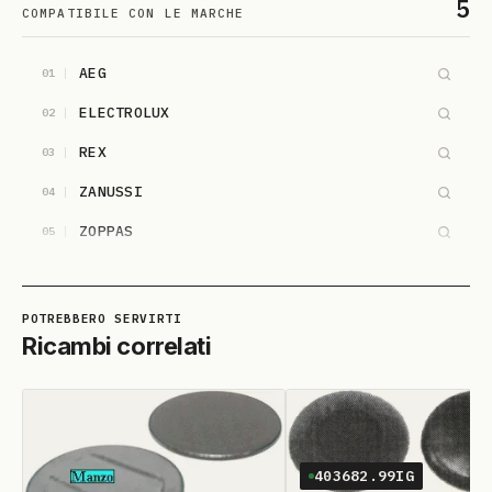
5
COMPATIBILE CON LE MARCHE
AEG
01
ELECTROLUX
02
REX
03
ZANUSSI
04
ZOPPAS
05
Ricambi correlati
403682.99IG