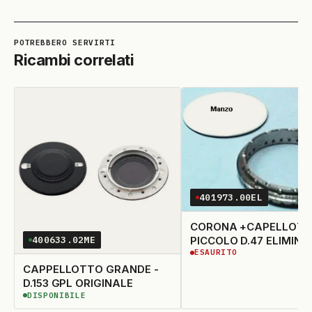
Ricambi correlati
401973.00EL
CORONA +CAPELLOT
PICCOLO D.47 ELIM
400633.02ME
ESAURITO
ESAURITO
CAPPELLOTTO GRANDE -
D.153 GPL ORIGINALE
DISPONIBILE
DISPONIBILE