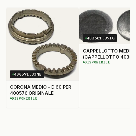
403681.99IG
CAPPELLOTTO MEDIO 
(CAPPELLOTTO 403678
DISPONIBILE
BRUCIATORE 415234 -
DISPONIBILE
415768 - 415340 - 41521
400571.33ME
CORONA MEDIO - D.60 PER
400576 ORIGINALE
DISPONIBILE
DISPONIBILE