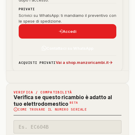
dopo l'accesso.
PRIVATI
Scrivici su WhatsApp: ti mandiamo il preventivo con
le spese di spedizione.
Accedi
Contattaci su WhatsApp
Vai a shop.manzoricambi.it
ACQUISTI PRIVATI
VERIFICA / COMPATIBILITÀ
Verifica se questo ricambio è adatto al
(funzione
BETA
tuo elettrodomestico
COME TROVARE IL NUMERO SERIALE
in
beta)
Codice
modello