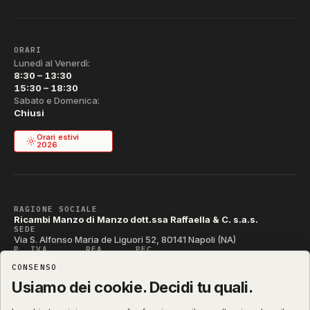
ORARI
Lunedì al Venerdì:
8:30 – 13:30
15:30 – 18:30
Sabato e Domenica:
Chiusi
Orari estivi
2026
RAGIONE SOCIALE
Ricambi Manzo di Manzo dott.ssa Raffaella & C. s.a.s.
SEDE
Via S. Alfonso Maria de Liguori 52, 80141 Napoli (NA)
P. IVA
REA
PEC
IT04790290631
NA-395472
manzo@pec.manzoricambi.it
CONSENSO
CODICE SDI
T04ZHR3
Usiamo dei cookie. Decidi tu quali.