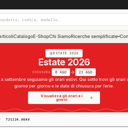
rticoli
Catalogo
E-Shop
Chi Siamo
Ricerche semplificate
Con
ESTATE 2026
Estate 2026
8 AGO
23 AGO
CHIUSURA
a settembre seguiamo gli orari estivi. Qui sotto trovi gli orari 
giorno per giorno e le date di chiusura per ferie.
Visualizza gli orari e i
giorni
/
721224.00AV