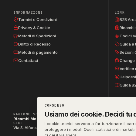
INFORMAZIONI
LINK
Termini e Condizioni
B2B Are
Privacy & Cookie
Ricambi 
Metodi di Spedizioni
Codici V
Diritto di Recesso
Guida a 
Metodi di pagamento
Sezioni 
Contattaci
Change 
Verifica
Helpdes
Guida B
CONSENSO
Usiamo dei cookie. Decidi tu q
RAGIONE SOCIALE
Ricambi Manzo di Manzo dott.ssa Raffaella & C. s.a.s.
SEDE
P. IVA
I cookie tecnici servono a far funzionare il carr
IT04790290
Via S. Alfonso Maria de Liguori 52, 80141 Napoli (NA)
proteggere i moduli. Quelli statistici e di market
ci dai il via libera.