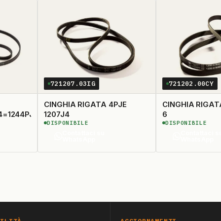
721207.03IG
721202.00CY
CINGHIA RIGATA 4PJE
CINGHIA RIGATA
4=1244PJ
1207J4
6
DISPONIBILE
DISPONIBILE
Contattaci su
Contattaci s
WhatsApp
WhatsApp