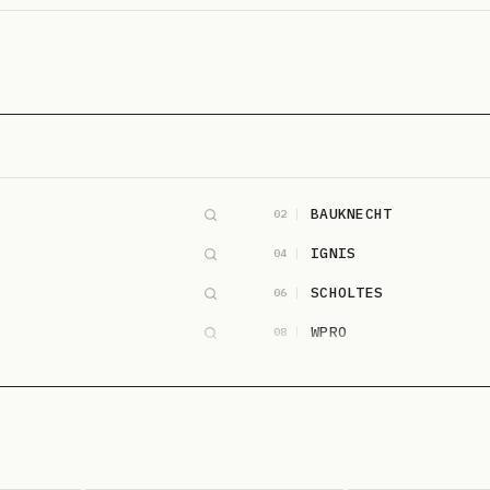
BAUKNECHT
02
IGNIS
04
SCHOLTES
06
WPRO
08