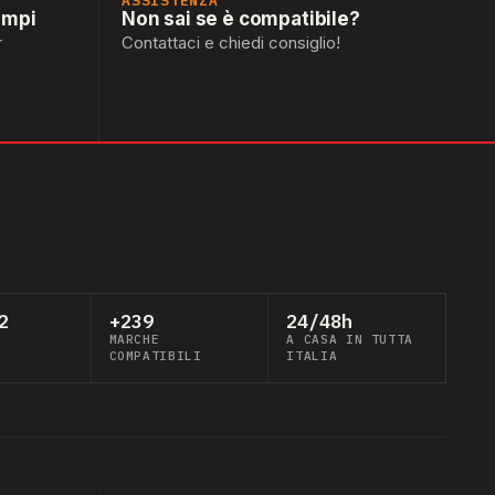
ASSISTENZA
empi
Non sai se è compatibile?
r
Contattaci e chiedi consiglio!
2
+239
24/48h
MARCHE
A CASA IN TUTTA
COMPATIBILI
ITALIA