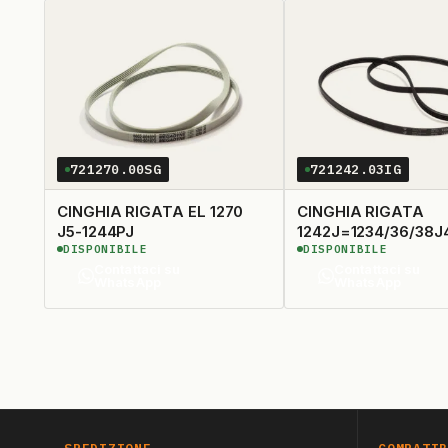
721270.00SG
721242.03IG
CINGHIA RIGATA EL 1270
CINGHIA RIGATA
J5-1244PJ
1242J=1234/36/38J
DISPONIBILE
DISPONIBILE
Contattaci su
Contattaci su
WhatsApp
WhatsApp