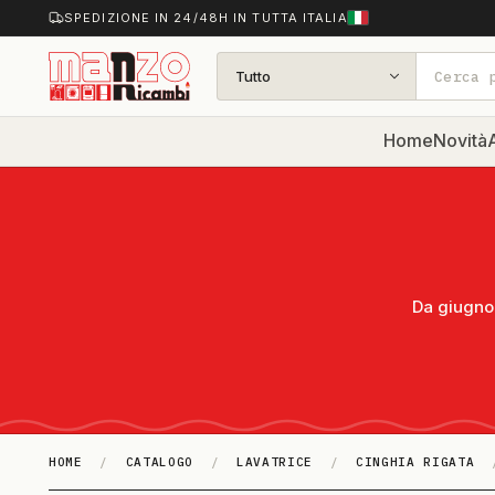
SPEDIZIONE IN 24/48H IN TUTTA ITALIA
Tutto
Home
Novità
A
Da giugno 
HOME
/
CATALOGO
/
LAVATRICE
/
CINGHIA RIGATA