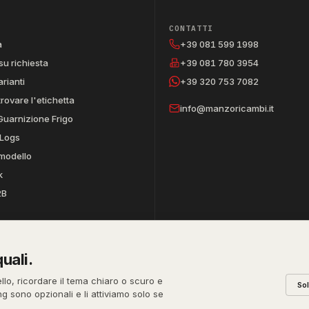
CONTATTI
a
+39 081 599 1998
su richiesta
+39 081 780 3954
arianti
+39 320 753 7082
trovare l'etichetta
info@manzoricambi.it
Guarnizione Frigo
Logs
 modello
k
2B
uali.
REA
PEC
CODICE SDI
ello, ricordare il tema chiaro o scuro e
So
631
NA-395472
manzo@pec.manzoricambi.it
T04ZHR3
ing sono opzionali e li attiviamo solo se