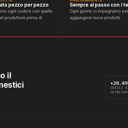
BILITÀ
AGGIORNAMENTI
lata pezzo per pezzo
Sempre al passo con i t
amo ogni codice con quello
Ogni giorno ci impegnamo pe
del produttore prima di
aggiungere nuovi prodotti.
 il
mestici
+20.49
CODICI A
CATALOGO