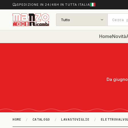
SPEDIZIONE IN 24/48H IN TUTTA ITALIA
Tutto
Home
Novità
A
Da giugno 
HOME
/
CATALOGO
/
LAVASTOVIGLIE
/
ELETTROVALVO