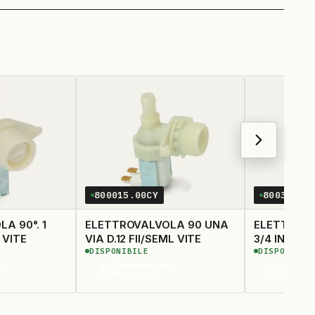
800015.00CY
800320.0
°. 1
ELETTROVALVOLA 90 UNA
ELETTROVA
ENZA VITE
VIA D.12 FII/SEML VITE
3/4 INNES
DISPONIBILE
DISPONIBIL
u
Contattaci su
Contatt
WhatsApp
Whats