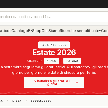
rticoli
Catalogo
E-Shop
Chi Siamo
Ricerche semplificate
Con
ESTATE 2026
Estate 2026
8 AGO
23 AGO
CHIUSURA
a settembre seguiamo gli orari estivi. Qui sotto trovi gli orari 
giorno per giorno e le date di chiusura per ferie.
Visualizza gli orari e i
giorni
LA
/
1 VIA
/
800016.00IG