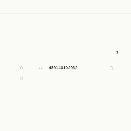
3
480140102032
02