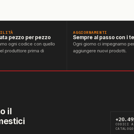
BILITÀ
AGGIORNAMENTI
lata pezzo per pezzo
Sempre al passo con i t
amo ogni codice con quello
Ogni giorno ci impegnamo pe
del produttore prima di
aggiungere nuovi prodotti.
 il
mestici
+20.49
CODICI A
CATALOGO