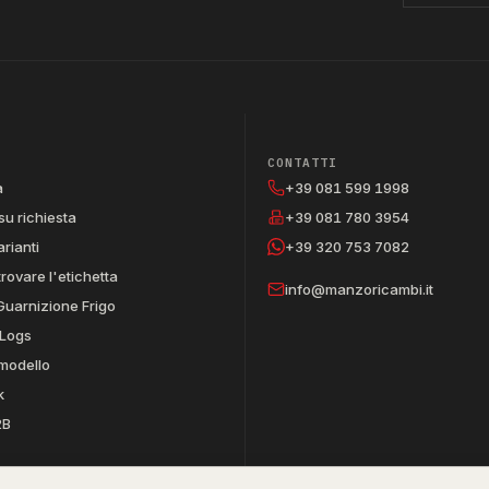
CONTATTI
a
+39 081 599 1998
su richiesta
+39 081 780 3954
arianti
+39 320 753 7082
trovare l'etichetta
info@manzoricambi.it
Guarnizione Frigo
Logs
 modello
k
2B