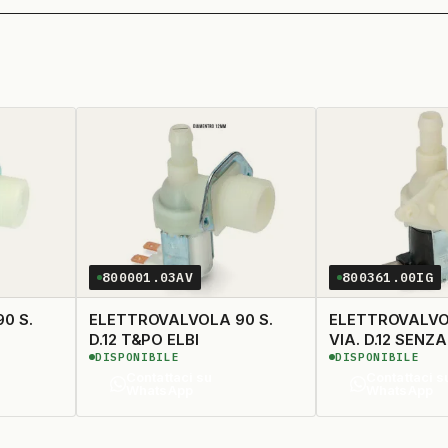
800001.03AV
800361.00IG
ELETTROVALVOLA 90 S.
ELETTROVALVOLA 90
D.12 T&PO ELBI
VIA. D.12 S
DISPONIBILE
DISPONIBILE
Contattaci su
Contattaci s
WhatsApp
WhatsApp