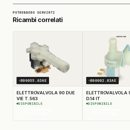
Ricambi correlati
800055.03AE
800002.03AE
ELETTROVALVOLA 90 DUE
ELETTROVALVOLA 90 S.
VIE T. 563
D.14 IT
DISPONIBILE
DISPONIBILE
Contattaci su
Contattaci su
WhatsApp
WhatsApp