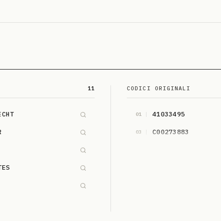
11
CODICI ORIGINALI
ECHT
41033495
01
R
C00273883
03
TES