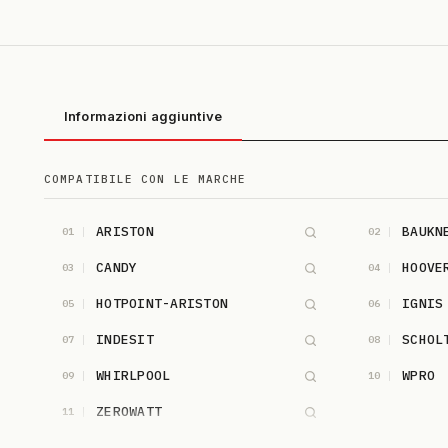
Informazioni aggiuntive
COMPATIBILE CON LE MARCHE
ARISTON
BAUKN
01
02
CANDY
HOOVE
03
04
HOTPOINT-ARISTON
IGNIS
05
06
INDESIT
SCHOL
07
08
WHIRLPOOL
WPRO
09
10
ZEROWATT
11