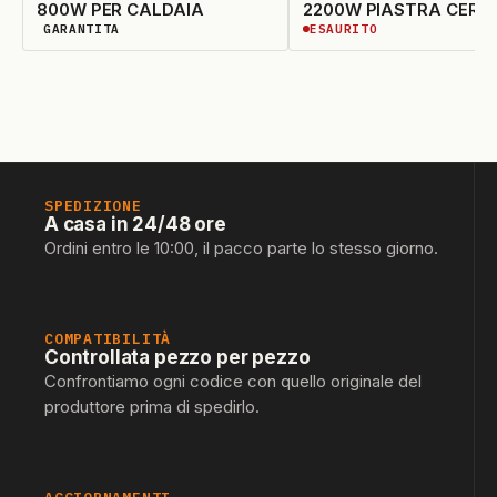
800W PER CALDAIA
2200W PIASTRA CERA
GARANTITA
ESAURITO
DISPONIBILITÀ GARANTITA
ESAURITO
SPEDIZIONE
A casa in 24/48 ore
Ordini entro le 10:00, il pacco parte lo stesso giorno.
COMPATIBILITÀ
Controllata pezzo per pezzo
Confrontiamo ogni codice con quello originale del
produttore prima di spedirlo.