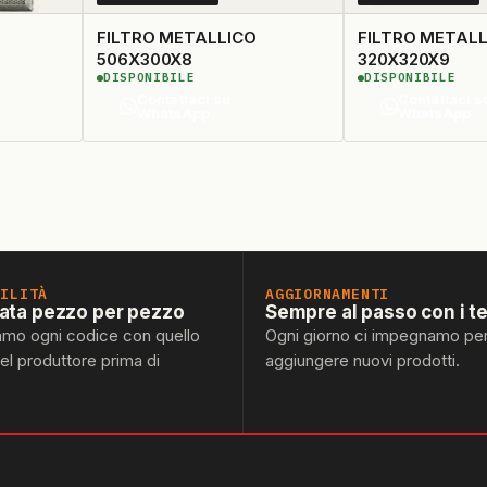
FILTRO METALLICO
FILTRO METAL
506X300X8
320X320X9
DISPONIBILE
DISPONIBILE
Contattaci su
Contattaci s
WhatsApp
WhatsApp
BILITÀ
AGGIORNAMENTI
lata pezzo per pezzo
Sempre al passo con i t
amo ogni codice con quello
Ogni giorno ci impegnamo pe
del produttore prima di
aggiungere nuovi prodotti.