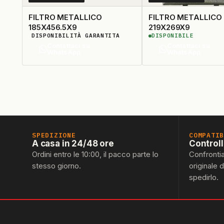
FILTRO METALLICO
FILTRO METALLICO
185X456.5X9
219X269X9
DISPONIBILITÀ GARANTITA
DISPONIBILE
Contattaci su
Contattaci su
WhatsApp
WhatsApp
SPEDIZIONE
COMPATI
A casa in 24/48 ore
Control
Ordini entro le 10:00, il pacco parte lo
Confronti
stesso giorno.
originale 
spedirlo.