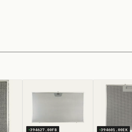
394627.00FB
394601.00EK