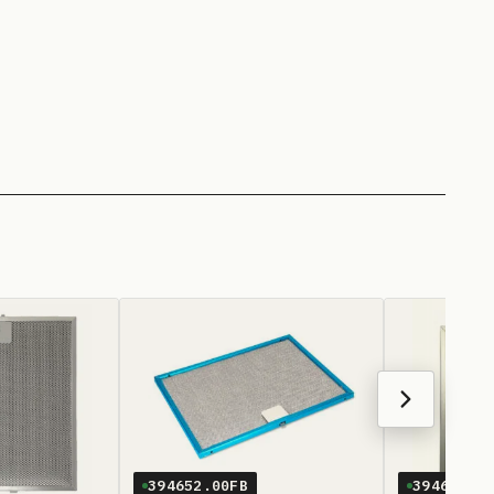
394652.00FB
394643.0