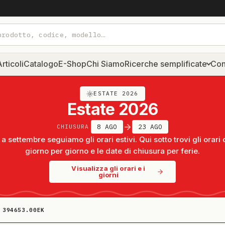
rticoli
Catalogo
E-Shop
Chi Siamo
Ricerche semplificate
Con
ESTATE 2026
Estate 2026
8 AGO
23 AGO
CHIUSURA
a settembre seguiamo gli orari estivi. Qui sotto trovi gli orari 
giorno per giorno e le date di chiusura per ferie.
Visualizza gli orari e i
giorni
394653.00EK