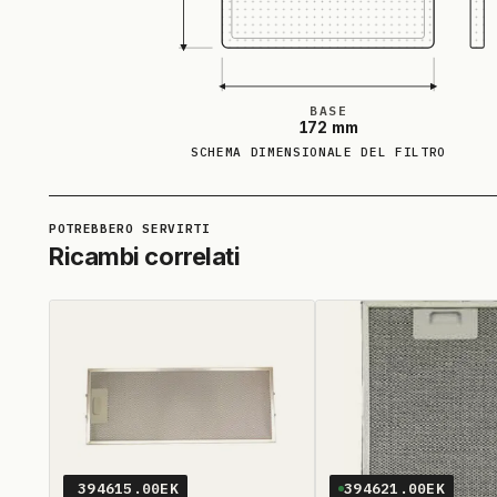
BASE
172 mm
SCHEMA DIMENSIONALE DEL FILTRO
Ricambi correlati
394615.00EK
394621.00EK