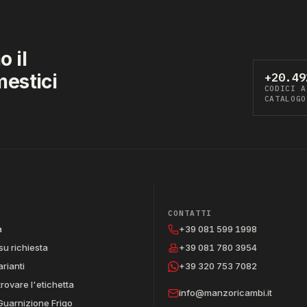
 il
mestici
+20.49
CODICI A
CATALOGO
CONTATTI
a
+39 081 599 1998
su richiesta
+39 081 780 3954
arianti
+39 320 753 7082
trovare l'etichetta
info@manzoricambi.it
Guarnizione Frigo