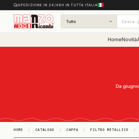
SPEDIZIONE IN 24/48H IN TUTTA ITALIA
Tutto
Home
Novità
A
Da giugno 
HOME
/
CATALOGO
/
CAPPA
/
FILTRO METALLICO
/