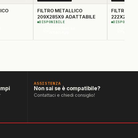
LICO
FILTRO METALLICO
FILTRO ME
209X285X9 ADATTABILE
222X221.5X
DISPONIBILE
DISPONIBIL
u
Contattaci su
Contatt
WhatsApp
Whats
ASSISTENZA
empi
Non sai se è compatibile?
r
Contattaci e chiedi consiglio!