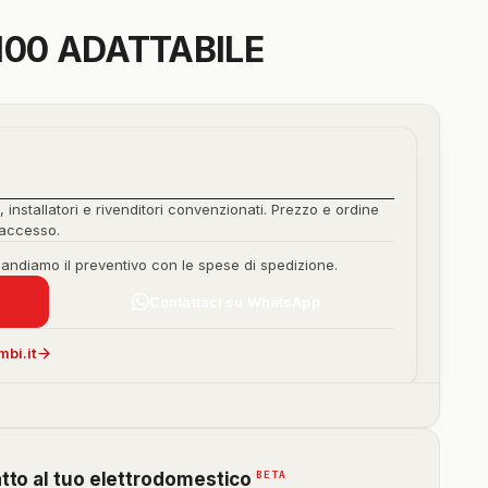
100 ADATTABILE
, installatori e rivenditori convenzionati. Prezzo e ordine
'accesso.
mandiamo il preventivo con le spese di spedizione.
Contattaci su WhatsApp
bi.it
(funzione
BETA
atto al tuo elettrodomestico