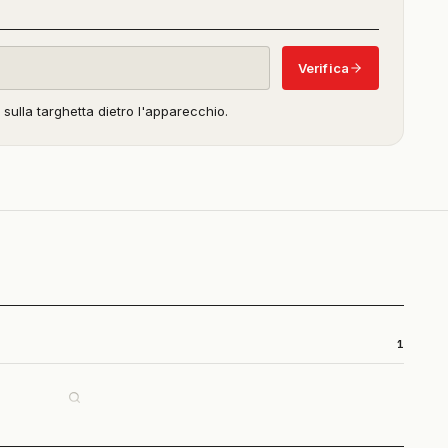
in
beta)
Verifica
o sulla targhetta dietro l'apparecchio.
1