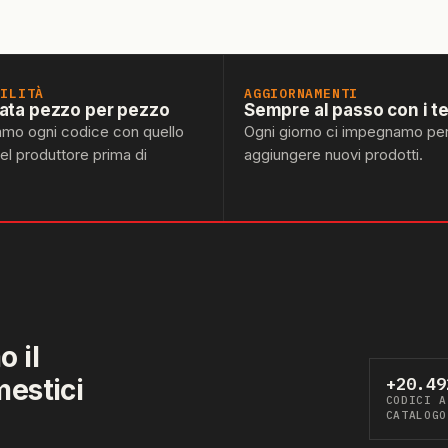
BILITÀ
AGGIORNAMENTI
lata pezzo per pezzo
Sempre al passo con i t
amo ogni codice con quello
Ogni giorno ci impegnamo pe
del produttore prima di
aggiungere nuovi prodotti.
 il
mestici
+20.49
CODICI A
CATALOGO