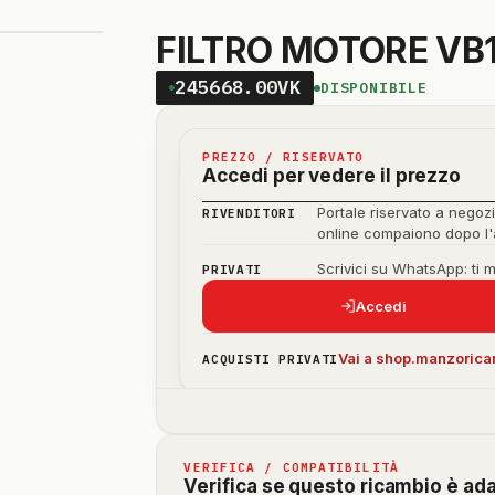
FILTRO MOTORE VB
245668.00VK
DISPONIBILE
PREZZO / RISERVATO
Accedi per vedere il prezzo
Portale riservato a negozi
RIVENDITORI
online compaiono dopo l
Scrivici su WhatsApp: ti 
PRIVATI
Accedi
Vai a shop.manzoricam
ACQUISTI PRIVATI
VERIFICA / COMPATIBILITÀ
Verifica se questo ricambio è ad