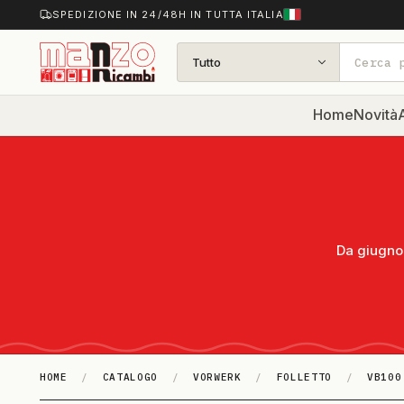
SPEDIZIONE IN 24/48H IN TUTTA ITALIA
Tutto
Home
Novità
A
Da giugno 
HOME
/
CATALOGO
/
VORWERK
/
FOLLETTO
/
VB100