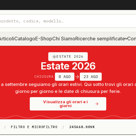
rticoli
Catalogo
E-Shop
Chi Siamo
Ricerche semplificate
Con
ESTATE 2026
Estate 2026
8 AGO
23 AGO
CHIUSURA
a settembre seguiamo gli orari estivi. Qui sotto trovi gli orari 
giorno per giorno e le date di chiusura per ferie.
Visualizza gli orari e i
giorni
/
FILTRO E MICROFILTRO
/
245668.00VK