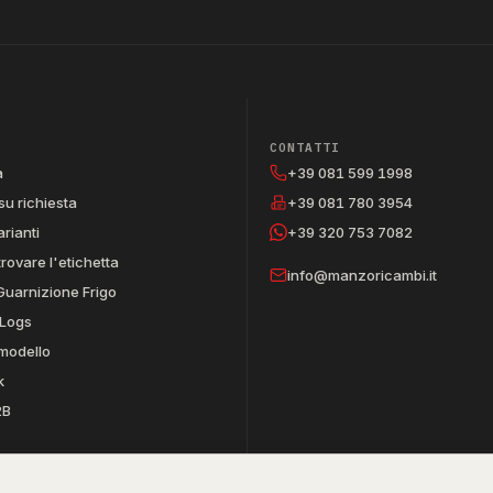
CONTATTI
a
+39 081 599 1998
su richiesta
+39 081 780 3954
arianti
+39 320 753 7082
trovare l'etichetta
info@manzoricambi.it
Guarnizione Frigo
Logs
 modello
k
2B