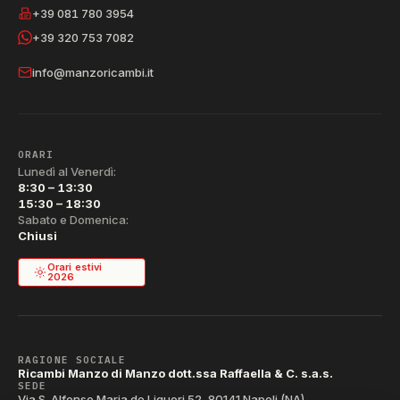
+39 081 780 3954
+39 320 753 7082
info@manzoricambi.it
ORARI
Lunedì al Venerdì:
8:30 – 13:30
15:30 – 18:30
Sabato e Domenica:
Chiusi
Orari estivi
2026
RAGIONE SOCIALE
Ricambi Manzo di Manzo dott.ssa Raffaella & C. s.a.s.
SEDE
Via S. Alfonso Maria de Liguori 52, 80141 Napoli (NA)