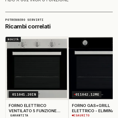
Ricambi correlati
NOVITÀ
011041.20IN
011042.12ME
FORNO ELETTRICO
FORNO GAS+GRILL
VENTILATO 5 FUNZIONE
ELETTRICO - ELIMINA
GARANTITA
ESAURITO
INOX
DISPONIBILITÀ GARANTITA
ESAURITO