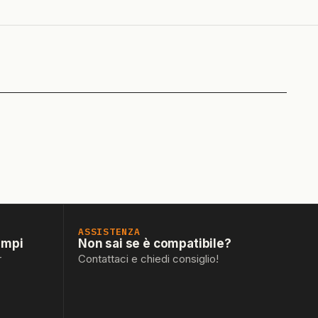
ASSISTENZA
empi
Non sai se è compatibile?
r
Contattaci e chiedi consiglio!