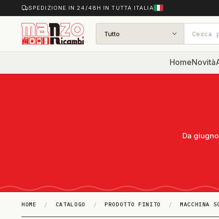
SPEDIZIONE IN 24/48H IN TUTTA ITALIA
Tutto
Home
Novità
A
Da giugno 
HOME
/
CATALOGO
/
PRODOTTO FINITO
/
MACCHINA S