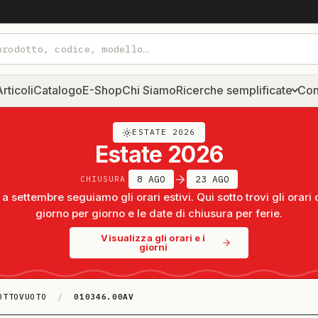
rticoli
Catalogo
E-Shop
Chi Siamo
Ricerche semplificate
Con
ESTATE 2026
Estate 2026
8 AGO
23 AGO
CHIUSURA
a settembre seguiamo gli orari estivi. Qui sotto trovi gli orari 
giorno per giorno e le date di chiusura per ferie.
Visualizza gli orari e i
giorni
OTTOVUOTO
/
010346.00AV