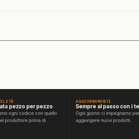
BILITÀ
AGGIORNAMENTI
lata pezzo per pezzo
Sempre al passo con i t
amo ogni codice con quello
Ogni giorno ci impegnamo pe
del produttore prima di
aggiungere nuovi prodotti.