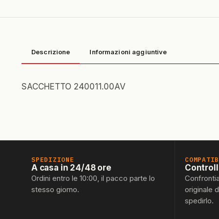
Descrizione
Informazioni aggiuntive
SACCHETTO 240011.00AV
SPEDIZIONE
COMPATI
A casa in 24/48 ore
Control
Ordini entro le 10:00, il pacco parte lo
Confronti
stesso giorno.
originale 
spedirlo.