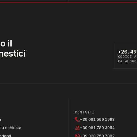
 il
mestici
+20.49
CODICI A
CATALOGO
CONTATTI
a
+39 081 599 1998
su richiesta
+39 081 780 3954
arianti
+39 320 753 7082