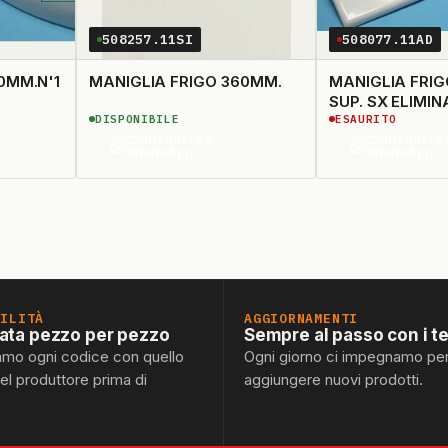
508257.11SI
508077.11AD
0MM.N'1
MANIGLIA FRIGO 360MM.
MANIGLIA FRIGO
SUP. SX ELI
DISPONIBILE
ESAURITO
Contattaci su
Contattaci s
WhatsApp
WhatsApp
BILITÀ
AGGIORNAMENTI
lata pezzo per pezzo
Sempre al passo con i t
amo ogni codice con quello
Ogni giorno ci impegnamo pe
del produttore prima di
aggiungere nuovi prodotti.