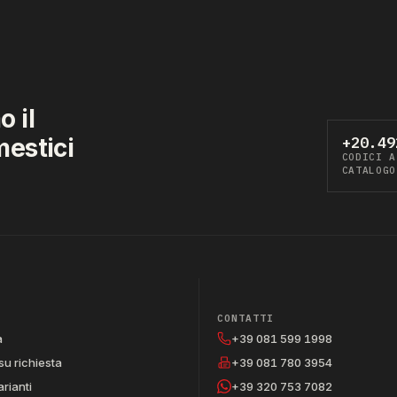
 il
mestici
+20.49
CODICI A
CATALOGO
CONTATTI
a
+39 081 599 1998
su richiesta
+39 081 780 3954
arianti
+39 320 753 7082