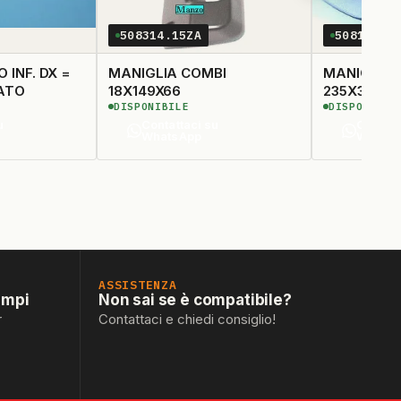
508314.15ZA
508195.2
 INF. DX =
MANIGLIA COMBI
MANIGLIA 
MINATO
18X149X66
DISPONIBILE
DISPONIBIL
u
Contattaci su
Contatt
WhatsApp
Whats
ASSISTENZA
empi
Non sai se è compatibile?
r
Contattaci e chiedi consiglio!