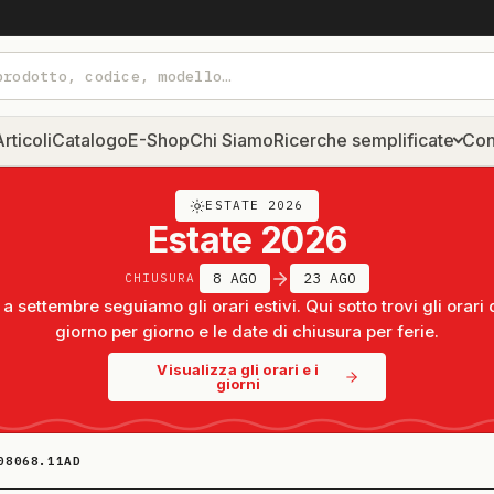
rticoli
Catalogo
E-Shop
Chi Siamo
Ricerche semplificate
Con
ESTATE 2026
Estate 2026
8 AGO
23 AGO
CHIUSURA
a settembre seguiamo gli orari estivi. Qui sotto trovi gli orari 
giorno per giorno e le date di chiusura per ferie.
Visualizza gli orari e i
giorni
08068.11AD