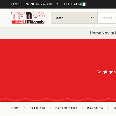
SPEDIZIONE IN 24/48H IN TUTTA ITALIA
Tutto
Home
Novità
A
Da giugno 
HOME
/
CATALOGO
/
FRIGORIFERO
/
MANIGLIA
/
5