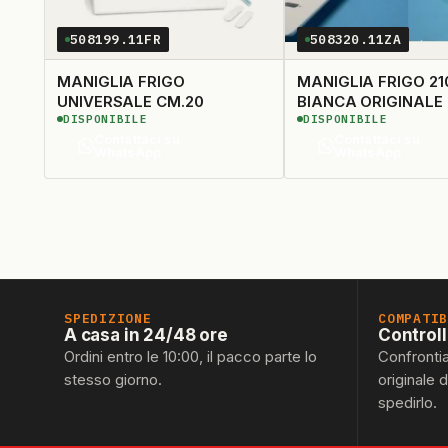
508199.11FR
508320.11ZA
MANIGLIA FRIGO
MANIGLIA FRIGO 21
UNIVERSALE CM.20
BIANCA ORIGINALE
DISPONIBILE
DISPONIBILE
Contattaci su
Contattaci su
WhatsApp
WhatsApp
SPEDIZIONE
COMPATI
A casa in 24/48 ore
Control
Ordini entro le 10:00, il pacco parte lo
Confronti
stesso giorno.
originale 
spedirlo.