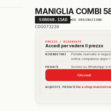
MANIGLIA COMBI 5
508068.11AD
SU ORDINAZIONE
C00073239
PREZZO / RISERVATO
Accedi per vedere il prezzo
Portale riservato a negozi
RIVENDITORI
online compaiono dopo l
Scrivici su WhatsApp: ti 
PRIVATI
Accedi
Vai a shop.manzoricam
ACQUISTI PRIVATI