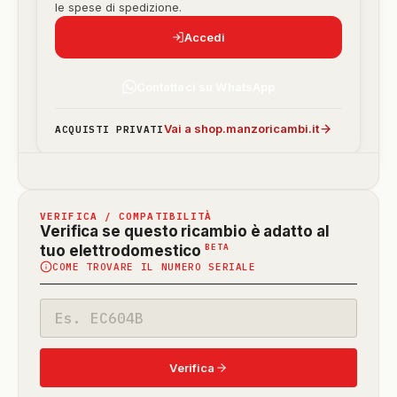
le spese di spedizione.
Accedi
Contattaci su WhatsApp
Vai a shop.manzoricambi.it
ACQUISTI PRIVATI
VERIFICA / COMPATIBILITÀ
Verifica se questo ricambio è adatto al
(funzione
BETA
tuo elettrodomestico
COME TROVARE IL NUMERO SERIALE
in
beta)
Codice
modello
Verifica