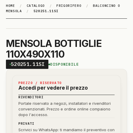
HOME
/
CATALOGO
/
FRIGORIFERO
/
BALCONCINO O
MENSOLA
/
520251.11SI
MENSOLA BOTTIGLIE
110X490X110
520251.11SI
DISPONIBILE
PREZZO / RISERVATO
Accedi per vedere il prezzo
RIVENDITORI
Portale riservato a negozi, installatori e rivenditori
convenzionati. Prezzo e ordine online compaiono
dopo l'accesso.
PRIVATI
Scrivici su WhatsApp: ti mandiamo il preventivo con