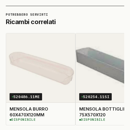
Ricambi correlati
520486.11ME
520254.11SI
MENSOLA BURRO
MENSOLA BOTTIGLIE
60X470X120MM
75X570X120
DISPONIBILE
DISPONIBILE
DISPONIBILE
DISPONIBILE