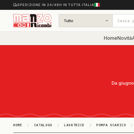
SPEDIZIONE IN 24/48H IN TUTTA ITALIA
Tutto
Home
Novità
A
Da giugno 
HOME
/
CATALOGO
/
LAVATRICE
/
POMPA SCARICO
/