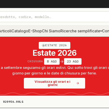
rticoli
Catalogo
E-Shop
Chi Siamo
Ricerche semplificate
Con
ESTATE 2026
Estate 2026
8 AGO
23 AGO
CHIUSURA
a settembre seguiamo gli orari estivi. Qui sotto trovi gli orari 
giorno per giorno e le date di chiusura per ferie.
Visualizza gli orari e i
giorni
820956.00LG