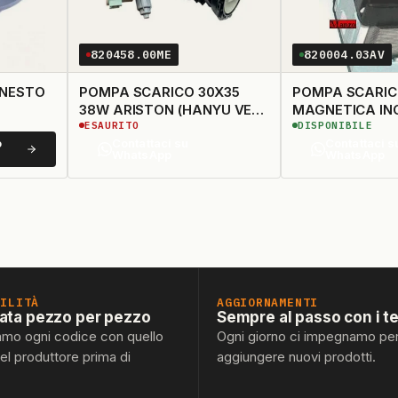
820458.00ME
820004.03AV
NNESTO
POMPA SCARICO 30X35
POMPA SCARI
38W ARISTON (HANYU VEDI
ESAURITO
DISPONIBILE
820458.03
o
Contattaci su
Contattaci s
WhatsApp
WhatsApp
BILITÀ
AGGIORNAMENTI
lata pezzo per pezzo
Sempre al passo con i t
amo ogni codice con quello
Ogni giorno ci impegnamo pe
del produttore prima di
aggiungere nuovi prodotti.