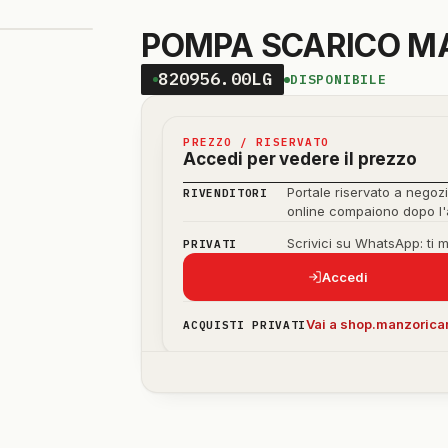
POMPA SCARICO MA
820956.00LG
DISPONIBILE
PREZZO / RISERVATO
Accedi per vedere il prezzo
Portale riservato a negozi
RIVENDITORI
online compaiono dopo l
Scrivici su WhatsApp: ti 
PRIVATI
Accedi
Vai a shop.manzoricam
ACQUISTI PRIVATI