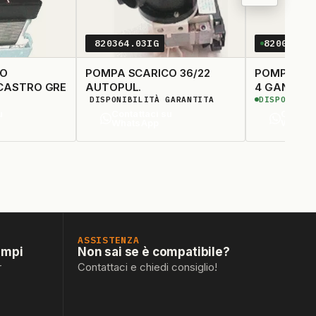
820364.03IG
820014.0
CO
POMPA SCARICO 36/22
POMPA SCA
MAGNETICA INCASTRO GRE
AUTOPUL.
4 GANCI
DISPONIBILITÀ GARANTITA
DISPONIBIL
u
Contattaci su
Contatt
WhatsApp
Whats
ASSISTENZA
empi
Non sai se è compatibile?
r
Contattaci e chiedi consiglio!