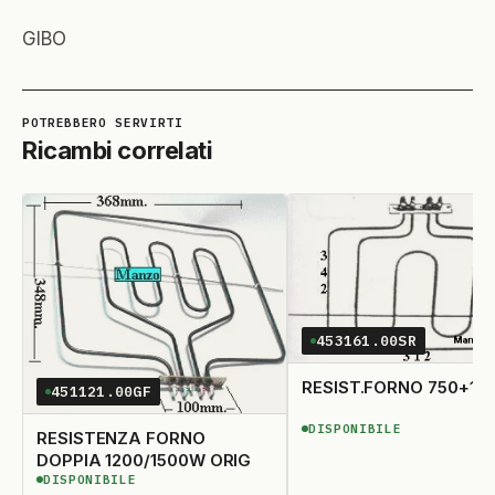
GIBO
Ricambi correlati
453161.00SR
RESIST.FORNO 75
451121.00GF
DISPONIBILE
DISPONIBILE
RESISTENZA FORNO
DOPPIA 1200/1500W ORIG
DISPONIBILE
DISPONIBILE