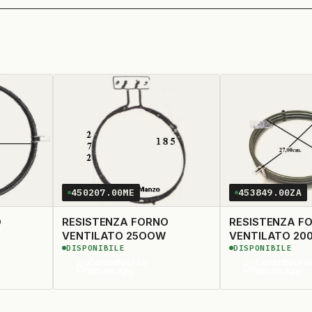
450207.00ME
453849.00ZA
O
RESISTENZA FORNO
RESISTENZA F
VENTILATO 25OOW
VENTILATO 20
DISPONIBILE
DISPONIBILE
Contattaci su
Contattaci s
WhatsApp
WhatsApp