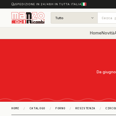
SPEDIZIONE IN 24/48H IN TUTTA ITALIA
Tutto
Home
Novità
A
Da giugno 
HOME
/
CATALOGO
/
FORNO
/
RESISTENZA
/
CIRCO