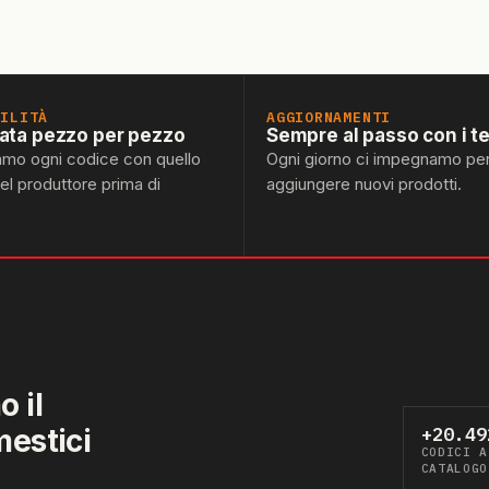
BILITÀ
AGGIORNAMENTI
lata pezzo per pezzo
Sempre al passo con i t
amo ogni codice con quello
Ogni giorno ci impegnamo pe
del produttore prima di
aggiungere nuovi prodotti.
 il
mestici
+20.49
CODICI A
CATALOGO