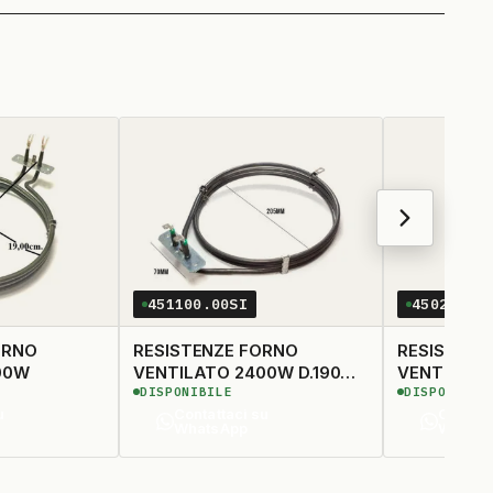
451100.00SI
450225.0
ORNO
RESISTENZE FORNO
RESISTENZ
00W
VENTILATO 2400W D.190
VENTILATO 
DISPONIBILE
DISPONIBIL
STAF.70
193MM
u
Contattaci su
Contatt
WhatsApp
Whats