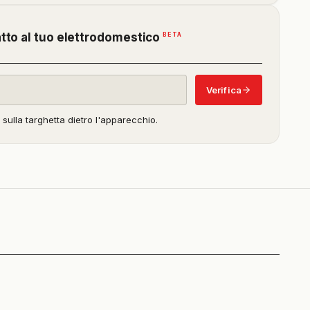
(funzione
BETA
atto al tuo elettrodomestico
in
beta)
Verifica
o sulla targhetta dietro l'apparecchio.