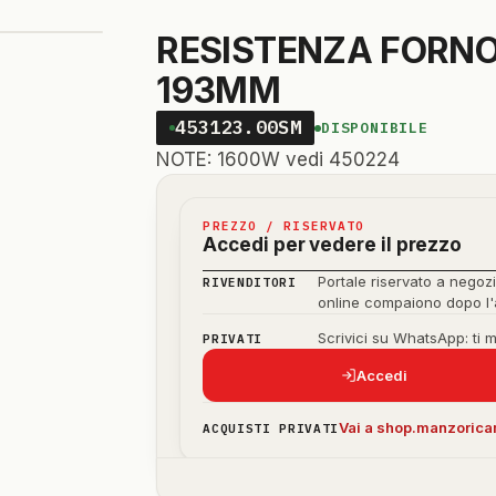
RESISTENZA FORNO
193MM
453123.00SM
DISPONIBILE
NOTE: 1600W vedi 450224
PREZZO / RISERVATO
Accedi per vedere il prezzo
Portale riservato a negozi
RIVENDITORI
online compaiono dopo l
Scrivici su WhatsApp: ti 
PRIVATI
Accedi
Vai a shop.manzoricam
ACQUISTI PRIVATI