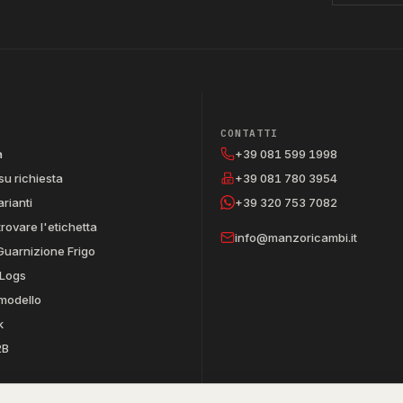
CONTATTI
a
+39 081 599 1998
su richiesta
+39 081 780 3954
arianti
+39 320 753 7082
trovare l'etichetta
info@manzoricambi.it
Guarnizione Frigo
Logs
 modello
k
2B