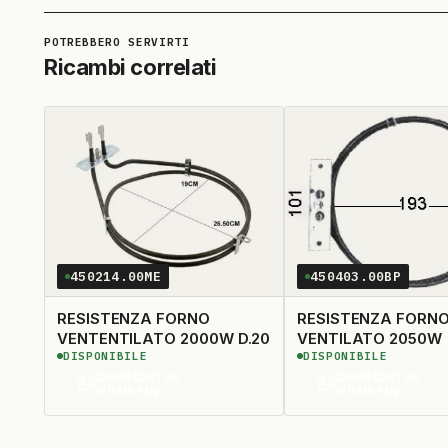
Ricambi correlati
450214.00ME
450403.00BP
RESISTENZA FORNO
RESISTENZA FORN
VENTENTILATO 2000W D.20
VENTILATO 2050W
DISPONIBILE
DISPONIBILE
Contattaci su
Contattaci su
WhatsApp
WhatsApp