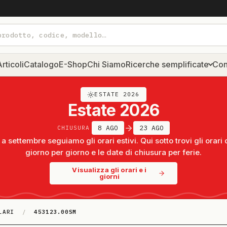
rticoli
Catalogo
E-Shop
Chi Siamo
Ricerche semplificate
Con
ESTATE 2026
Estate 2026
8 AGO
23 AGO
CHIUSURA
a settembre seguiamo gli orari estivi. Qui sotto trovi gli orari 
giorno per giorno e le date di chiusura per ferie.
Visualizza gli orari e i
giorni
LARI
/
453123.00SM